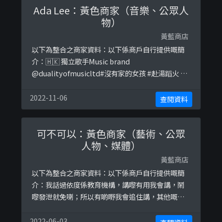
Ada Lee：黃色商家（音樂、公眾人
物）
黃藍商店
以下為整合之商家資料：以下係商戶自行提供嘅簡
介：🇭🇰 獨立歌手Music brand
@dualityofmusicltd#沒有家的女孩 #赴湯蹈火 #
解悶工廠#陳輝陽x女聲合唱The truth untold -
cover以下係相關證明貼文：
2022-11-06
查閱資料
https://www.facebook.com/soundslikeada/ph
otos/a.2624199944301344/2624199917 ...
可不可以：黃色商家（藝術、公眾
人物、媒體）
黃藍商店
以下為整合之商家資料：以下係商戶自行提供嘅簡
介：我話過依度係教育機構，講嚟有用我會講，鬧
嚟發泄就免喇；所以有啲嘢我會追住講，其他嘅，
慳返啖氣啦。CC license 4.0. Please use the
share button at facebook la. This is why the
2022-06-03