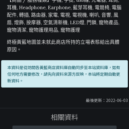
【商品 / 服務種類】手機, 手提, usb線, 充電器, 耳筒,
耳機, Headphone, Earphone, 藍芽耳機, 電競椅, 電腦
配件, 轉插, 路由器, 家電, 電視, 電視機, 喇叭, 音響, 風
扇, 燈飾, 按摩器, 空氣清新機, LED燈, 門鎖, 寵物產品,
寵物清潔, 寵物護理用品, 寵物護理
終極黃藍地圖並未就此商店所持的立場表態給出具體
原因。
本資料是從坊間各黃藍商店資料庫自動同步至本站資料庫，如有
任何地方需要修改，請先向資料來源方反映，本站將定期自動更
新資料。
最後更新：2022-06-03
相關資料