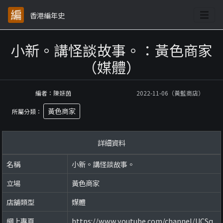
香港編年史
小新。講怪談故事。：黃色商家
（媒體）
編者：陳妍茵
2022-11-06（黃藍商店）
黃色商家
所屬分類：
詳細資料
名稱
小新。講怪談故事。
立場
黃色商家
店舖類型
媒體
網上專頁
https://www.youtube.com/channel/UCSq