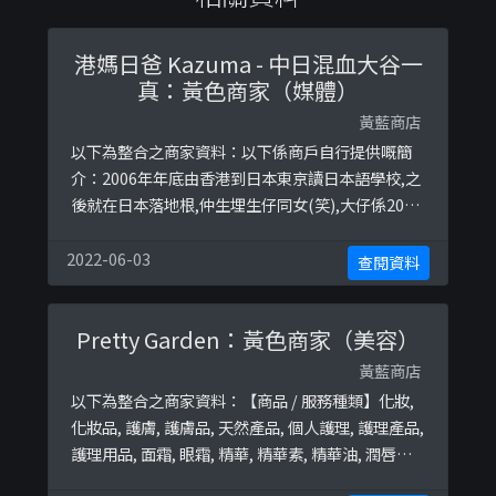
港媽日爸 Kazuma - 中日混血大谷一
真：黃色商家（媒體）
黃藍商店
以下為整合之商家資料：以下係商戶自行提供嘅簡
介：2006年年底由香港到日本東京讀日本語學校,之
後就在日本落地根,仲生埋生仔同女(笑),大仔係2012
年出世,囡囡就係2016年出世.以下係相關證明貼文：
https://www.facebook.com/permalink.php?
2022-06-03
查閱資料
story_fbid=2312747668783901&amp;id=51704
3545020998https://www ...
Pretty Garden：黃色商家（美容）
黃藍商店
以下為整合之商家資料：【商品 / 服務種類】化妝,
化妝品, 護膚, 護膚品, 天然產品, 個人護理, 護理產品,
護理用品, 面霜, 眼霜, 精華, 精華素, 精華油, 潤唇膏,
濕疹, 暗瘡, 唇油, 美白霜, 美白, 淡斑, 潔面乳, 洗面奶,