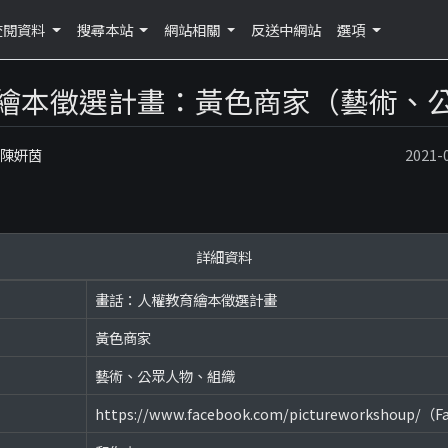
查閱資料
搜尋本站
網站相關
反送中網站
選項
繪本徵選計畫：黃色商家（藝術、
：陳妍茵
2021
詳細資料
畫話：人權教育繪本徵選計畫
黃色商家
藝術、公眾人物、組織
https://www.facebook.com/pictureworkshoup/（