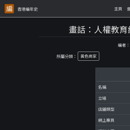
主頁
香港編年史
畫話：人權教育
編者
所屬分類：
黃色商家
名稱
立場
店舖類型
網上專頁