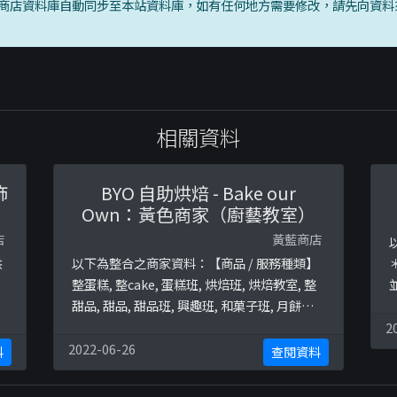
商店資料庫自動同步至本站資料庫，如有任何地方需要修改，請先向資料
相關資料
飾
BYO 自助烘焙 - Bake our
Own：黃色商家（廚藝教室）
店
黃藍商店
供
以下為整合之商家資料：【商品 / 服務種類】
整蛋糕, 整cake, 蛋糕班, 烘焙班, 烘焙教室, 整

甜品, 甜品, 甜品班, 興趣班, 和菓子班, 月餅班,
.
macaron班, 整macaron, 整月餅終極黃藍地
介
2
圖並未就此商店所持的立場表態給出具體原
2022-06-26
料
查閱資料
因。
N
W