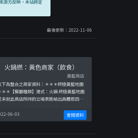
來源方反映，本站將定
最後更新：2022-11-06
火鍋撚：黃色商家（飲食）
黃藍商店
以下為整合之商家資料：＊＊＊終極黃藍地圖
＊＊＊【餐廳種類】港式：火鍋 終極黃藍地圖
並未就此商店所持的立場表態給出具體原因。
＊＊＊和你查＊＊＊以下係商戶自行提供嘅簡
：🏮火鍋撚 ‧ 典藝 | Hot Pot Artland🏮皇
022-06-03
查閱資料
后大道西554-560號日富里地下1號舖Shop
o. 1, Yat Fu Lane, 554-560 Queen’s Road
est訂座 Booking | 287 ...