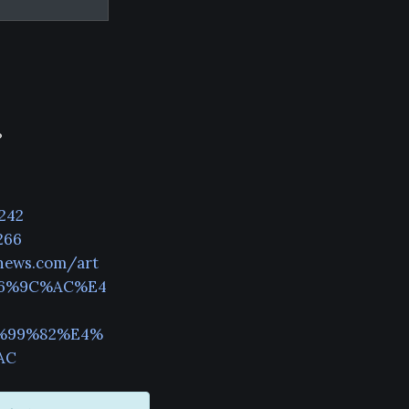
?
242
266
news.com/art
6%9C%AC%E4
%99%82%E4%
AC