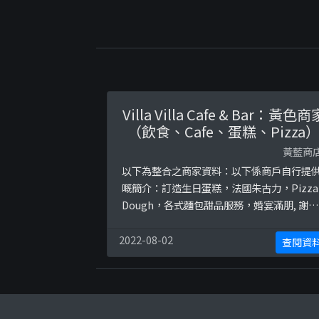
Villa Villa Cafe & Bar：黃色商
（飲食、Cafe、蛋糕、Pizza
黃藍商
以下為整合之商家資料：以下係商戶自行提
嘅簡介：訂造生日蛋糕，法國朱古力，Pizza
Dough，各式麵包甜品服務，婚宴滿朋, 謝師
宴, 會議甜點及各式到會等
WhatsApp�51281167�27779033以下係
2022-08-02
查閱資
關證明貼文：
https://www.facebook.com/villavillacaf
/photos/a.1095909097095045/29900358
1015689htt ...