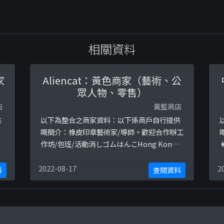
相關資料
家
Aliencat：黃色商家（藝術、公
）
眾人物、零售）
店
黃藍商店
供
以下為整合之商家資料：以下係商戶自行提供
嘅簡介：橡皮印章藝術家/導師。歡迎合作辦工
作坊/包班/活動消しゴムはんこHong Kong

Eraser stamp creator/certified
G
相
instructorhttps://forms.gle/uvH9BtMmU
2022-08-17
2
料
查閱資料
zXUjdMN9Design all rights reserved以下
h
e
係相關證明貼文：https://www.instagram
s
0
...