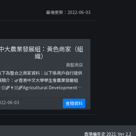
最後更新：2022-06-03
中大農業發展組：黃色商家（組
織）
黃藍商店
以下為整合之商家資料：以下係商戶自行提供
嘅簡介：🌿香港中文大學學生會農業發展組
🏻‍🌾👨🏻‍🌾Agricultural Development
roup of the Chinese University of Hong
Kong以下係相關證明貼文：
022-06-03
查閱資料
ttps://www.facebook.com/CUAgro/post
/2438421142861407https://www.f ...
香港編年史 2021: Ver 2.2