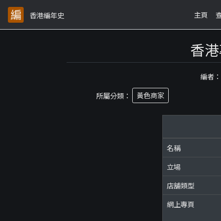
主頁
香港編年史
香港
編者
所屬分類：
黃色商家
名稱
立場
店舖類型
網上專頁