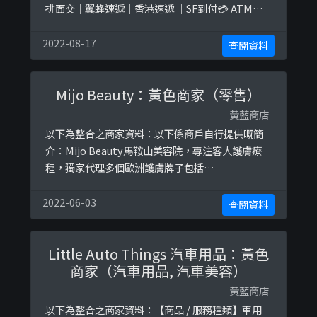
排面交｜翼蜂速遞｜香港速遞 ｜SF到付💳 ATM｜
轉數快｜Payme🛒 Inbox落單ʕ •ᴥ•ʔ多謝支持ᴡᴇ
ᴄᴏɴɴᴇᴄᴛ ғᴀᴄᴇ ᴛʜᴇ sᴀᴍᴇ ғᴀᴛᴇ以下係相關證明貼文：
2022-08-17
查閱資料
https://www.facebook.com/wbabyyshop/pos
ts/13283890890 ...
Mijo Beauty：黃色商家（零售）
黃藍商店
以下為整合之商家資料：以下係商戶自行提供嘅簡
介：Mijo Beauty馬鞍山美容院，專注客人護膚療
程，獨家代理多個歐洲護膚牌子包括
swissline,Sothys,Venus女神針,Babor,CV
Primary Essence等。同時引入嶄新美容儀器致力
2022-06-03
查閱資料
提供尊貴，專業，安全，高效的美容療程以下係相
關證明貼文：
Little Auto Things 汽車用品：黃色
https://www.facebook.com/608708142902174
商家（汽車用品, 汽車美容）
/ph ...
黃藍商店
以下為整合之商家資料：【商品 / 服務種類】車用