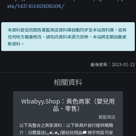
sts/1437451413108506/
本資料是從坊間各黃藍商店資料庫自動同步至本站資料庫，如有
任何地方需要修改，請先向資料來源方反映，本站將定期自動更
新資料。
最後更新：2023-01-22
相關資料
Wbabyy.Shop：黃色商家（嬰兒用
品、零售）
黃藍商店
以下為整合之商家資料：以下係商戶自行提供嘅簡
介：日韓直送(⁎⁍̴̛ᴗ⁍̴̛⁎)嬰幼兒用品🚚 視乎地區可安