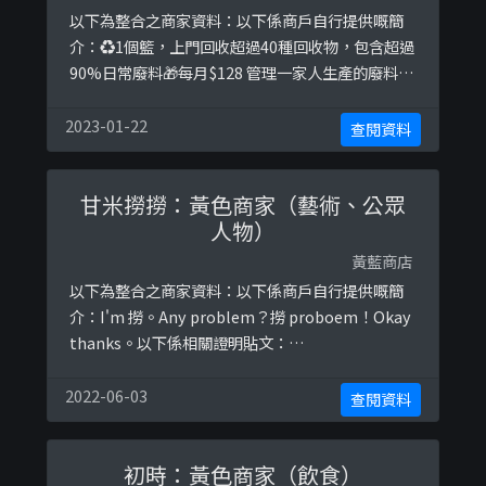
以下為整合之商家資料：以下係商戶自行提供嘅簡
介：♻️1個籃，上門回收超過40種回收物，包含超過
90%日常廢料🎁每月$128 管理一家人生產的廢料🎁
登記後每月可獲得$128不同綠色品牌現金卷🎁駛
$1，賺$1！以下係相關證明貼文：
2023-01-22
查閱資料
https://www.facebook.com/theLoopRecycle/
posts/561117264586477https://www.faceboo
甘米撈撈：黃色商家（藝術、公眾
k.co ...
人物）
黃藍商店
以下為整合之商家資料：以下係商戶自行提供嘅簡
介：I'm 撈。Any problem？撈 proboem！Okay
thanks。以下係相關證明貼文：
https://www.facebook.com/minoe.canvas/pos
ts/2800722313325484https://www.facebook.c
2022-06-03
查閱資料
om/minoe.canvas/photos/a.705548906176179
/251 ...
初時：黃色商家（飲食）