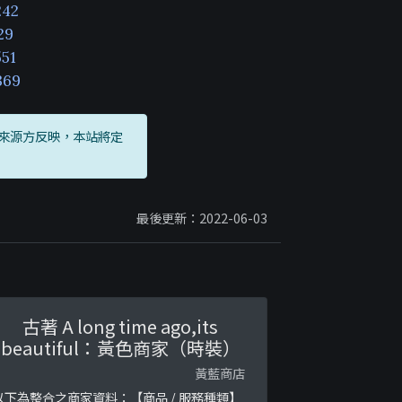
242
29
51
369
來源方反映，本站將定
最後更新：2022-06-03
古著 A long time ago,its
beautiful：黃色商家（時裝）
黃藍商店
以下為整合之商家資料：【商品 / 服務種類】