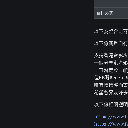
資料來源
以下為整合之商
以下係商戶自行
支持香港電影💪
一個分享港產影
一直游走於FB而
但FB嘅Reach 
唯有慢慢將面書
希望各界友好多
以下係相關證明
https://www.
https://www.