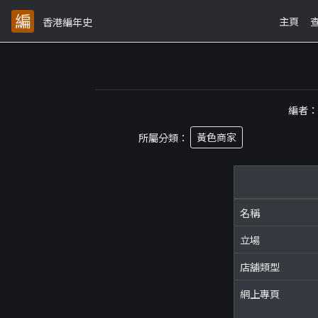
主頁
香港編年史
編者
所屬分類：
黃色商家
名稱
立場
店舖類型
網上專頁