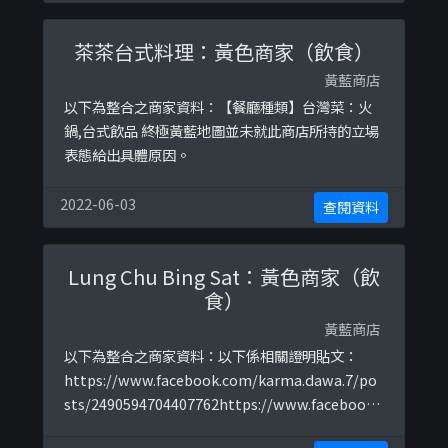
＊＊以下係商戶自行提供嘅簡介：ᴬᴮᴼᵁᵀ ᴾᴱᴿᴹᴬᴺᴱᴺᵀ
ᴹᴬᴷᴱᵁᴾ @miki.mbeauty 👈🏻۵𝐵𝓇𝒾𝒹𝒶 ...
茶茶台式料理：黃色商家（飲食）
黃藍商店
以下為整合之商家資料：【餐廳種類】台灣菜：火
鍋,台式飲品 終極黃藍地圖並未就此商店所持的立場
表態給出具體原因。
2022-06-03
查閱資料
Lung Chu Bing Sat：黃色商家（飲
食）
黃藍商店
以下為整合之商家資料：以下係相關證明貼文：
https://www.facebook.com/karma.dawa.7/po
sts/2490594704407762https://www.facebook.
com/yaudp/posts/10217238499554333