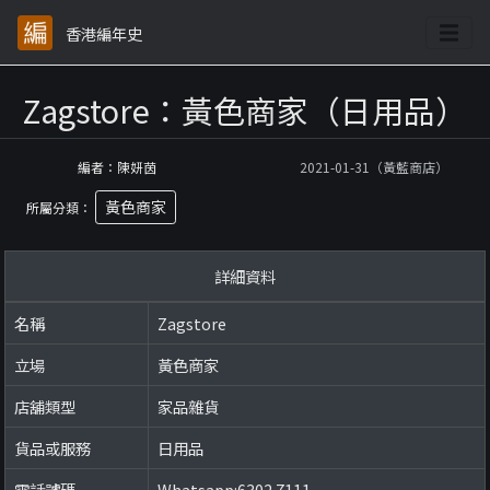
香港編年史
Zagstore：黃色商家（日用品）
編者：陳妍茵
2021-01-31（黃藍商店）
黃色商家
所屬分類：
詳細資料
名稱
Zagstore
立場
黃色商家
店舖類型
家品雜貨
貨品或服務
日用品
電話號碼
Whatsapp:6302 7111