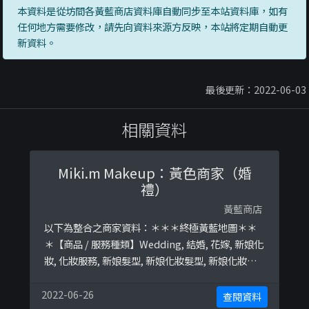
本資料是從坊間各黃藍商店資料庫自動同步至本站資料庫，如有
任何地方需要修改，請先向資料來源方反映，本站將定期自動更
新資料。
最後更新：2022-06-03
相關資料
Miki.m Makeup：黃色商家（婚
禮）
黃藍商店
以下為整合之商家資料：＊＊＊終極黃藍地圖＊＊
＊【商品 / 服務種類】Wedding, 結婚, 花嫁, 新娘化
妝, 化妝服務, 新娘髮型, 新娘化妝髮型, 新娘化妝師,
新娘造型, 新娘妝髮, set頭終極黃藍地圖並未就此商
店所持的立場表態給出具體原因。＊＊＊和你查＊
2022-06-26
查閱資料