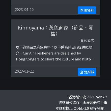
👉🏻9097 3257🪄費洛蒙香水🆒水晶擴香瓶❤️吸引異
性｜改善人際關係零售 / 批發📦歡迎查詢💫以下係
2023-04-10
查閱資料
相關證明貼文：
https://www.facebook.com/permalink.php?
Kinnoyama：黃色商家（飾品、零
story_fbid=518 ...
售）
黃藍商店
以下為整合之商家資料：以下係商戶自行提供嘅簡
介：Car Air Fresheners are designed by
HongKongers to share the culture and history
of our beloved city – the once free and
thriving Hong Kong.以下係相關證明貼文：
2023-01-22
查閱資料
https://www.facebook.com/ki ...
香港編年史 2021: Ver 2.2
德望學校協作：余麗嬋老師主編
本站數據以 ODbL-1.0 授權發佈。