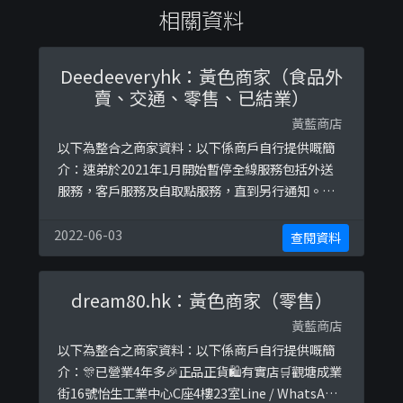
相關資料
Deedeeveryhk：黃色商家（食品外
賣、交通、零售、已結業）
黃藍商店
以下為整合之商家資料：以下係商戶自行提供嘅簡
介：速弟於2021年1月開始暫停全線服務包括外送
服務，客戶服務及自取點服務，直到另行通知。感
激這一路上各位同路人對速弟的支持和信任。珍
重，後會有期！以下係相關證明貼文：
2022-06-03
查閱資料
https://www.facebook.com/Deedeeveryhk/ph
otos/a.104440517902547/118872513126014htt
dream80.hk：黃色商家（零售）
ps://www.face ...
黃藍商店
以下為整合之商家資料：以下係商戶自行提供嘅簡
介：🎊已營業4年多🎉正品正貨🛍有實店🛒觀塘成業
街16號怡生工業中心C座4樓23室Line / WhatsApp