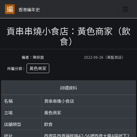
香港編年史
貢串串燒小食店：黃色商家（飲
食）
編者：陳妍茵
2022-06-26（黃藍商店）
黃色商家
所屬分類：
詳細資料
名稱
貢串串燒小食店
立場
黃色商家
店舖類型
飲食
地址
西貢區西貢福民路42-56號西貢大廈A座地下2