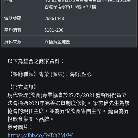
香港仔南寧街1-5號ac3 1樓
電話號碼
26861448
平均消費
$101-200
資料來源
終極黃藍地圖
以下為整合之商家資料：
【餐廳種類】粵菜 (廣東)：海鮮,點心
【官方資訊】
現代管理(飲食)專業協會於27/5/2021 發聲明祝賀立
法會通過2021年完善選舉制度修例。 梁志偉先生為該
協會的現任主席，並為昇悅飲食集團主席。 龍薈為昇
悅飲食集團下品牌。
參考圖片：
https://ibb.co/WDh2MsW