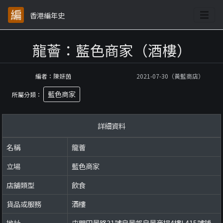
香港編年史
龍薈：藍色商家（酒樓）
編者：陳妍茵
2021-07-30（黃藍商店）
藍色商家
所屬分類：
詳細資料
名稱
龍薈
立場
藍色商家
店舖類型
飲食
貨品或服務
酒樓
地址
屯門田景路31號良景邨良景商場4樓L415號舖