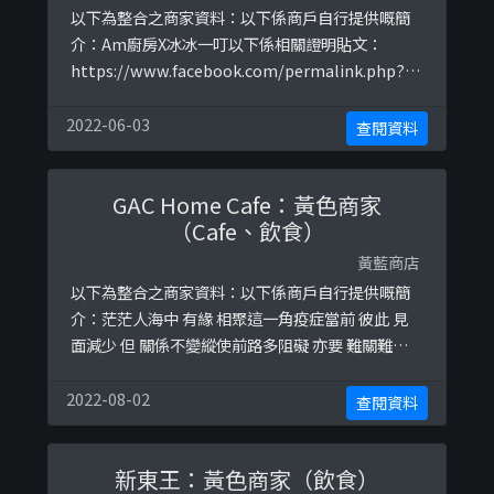
以下為整合之商家資料：以下係商戶自行提供嘅簡
介：Am廚房X冰冰一叮以下係相關證明貼文：
https://www.facebook.com/permalink.php?
story_fbid=152660416926928&amp;id=107354
968124140
2022-06-03
查閱資料
GAC Home Cafe：黃色商家
（Cafe、飲食）
黃藍商店
以下為整合之商家資料：以下係商戶自行提供嘅簡
介：茫茫人海中 有緣 相聚這一角疫症當前 彼此 見
面減少 但 關係不變縱使前路多阻礙 亦要 難關難過
關關過香港人 俾啲掙扎黑暗過會是晨曦懷着樂觀總
有轉機以下係相關證明貼文：
2022-08-02
查閱資料
https://www.facebook.com/110921873624978
/photos/a.114052076645291/147238766659955
新東王：黃色商家（飲食）
/https://ww ...