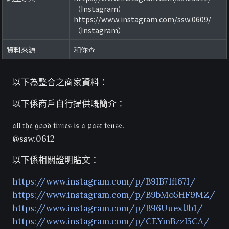
（Instagram）
https://www.instagram.com/ssw.0609/
（Instagram）
資料來源
和你查
以下為整合之商家資料：
以下係商戶自行提供嘅簡介：
𝔞𝔩𝔩 𝔱𝔥𝔢 𝔤𝔬𝔬𝔡 𝔱𝔦𝔪𝔢𝔰 𝔦𝔰 𝔞 𝔭𝔞𝔰𝔱 𝔱𝔢𝔫𝔰𝔢.
@ssw.0612
以下係相關證明貼文：
https://www.instagram.com/p/B9IB71fl67I/
https://www.instagram.com/p/B9bMo5HF9MZ/
https://www.instagram.com/p/B96UuexlJb1/
https://www.instagram.com/p/CEYmBzzl5CA/