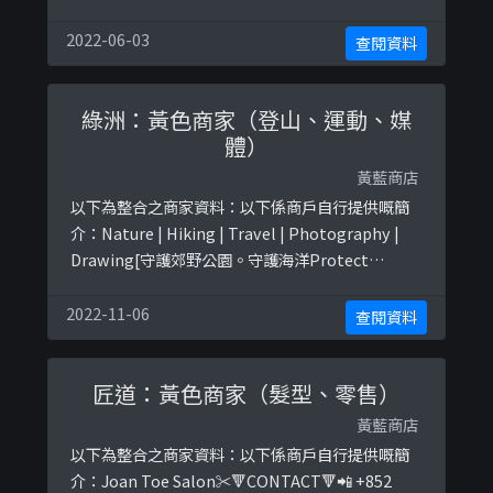
🧑🏻‍💼iOS/ Android download: 黃家聯盟以下係
相關證明貼文：
2022-06-03
查閱資料
https://www.facebook.com/yellowfamilyhk/p
osts/125289678926749:0https://www.face ...
綠洲：黃色商家（登山、運動、媒
體）
黃藍商店
以下為整合之商家資料：以下係商戶自行提供嘅簡
介：Nature | Hiking | Travel | Photography |
Drawing[守護郊野公園。守護海洋Protect
Country Parks。Save Oceans］MeWe：
oasistrekFB：綠洲 OasistrekIG：
2022-11-06
查閱資料
teddywish_oasis以下係相關證明貼文：
https://www.facebook.com/ ...
匠道：黃色商家（髮型、零售）
黃藍商店
以下為整合之商家資料：以下係商戶自行提供嘅簡
介：Joan Toe Salon✂️🔻CONTACT🔻📲 +852