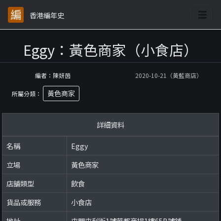
香港編年史
Eggy：黃色商家（小食店）
編者：陳妍茵
2020-10-21（黃藍商店）
黃色商家
所屬分類：
詳細資料
名稱
Eggy
立場
黃色商家
店舖類型
飲食
貨品或服務
小食店
地址
屯門屯利街1號華都商場1樓65B號舖