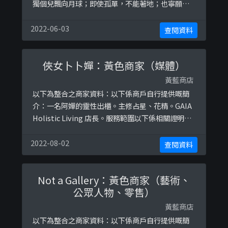
獨個兒飄向月球；即使孤單，不能著地；也寧願窒
息棄世。我們如何能把絕望的靈魂拉回地球？🌑🌒
🌓🌔🌕月球上的人·Keep My Ear To The
2022-06-03
查閱資料
Ground#月球上的人 #kmettg #mooner_hk以下
係相關證明貼文：
俠女卜卜嬋：黃色商家（媒體）
https://www.facebook.com/keepmyeartoth ...
黃藍商店
以下為整合之商家資料：以下係商戶自行提供嘅簡
介：一名阿嬋的靈性出櫃。主修占星、花精。GAIA
Holistic Living 店長。服務範圍以下係相關證明貼
文：
https://www.facebook.com/astroosim/posts/
2022-08-02
查閱資料
2419442024954459https://www.facebook.com
/astroosim/posts/2437888933109768https: ...
Not a Gallery：黃色商家（藝術、
公眾人物、零售）
黃藍商店
以下為整合之商家資料：以下係商戶自行提供嘅簡