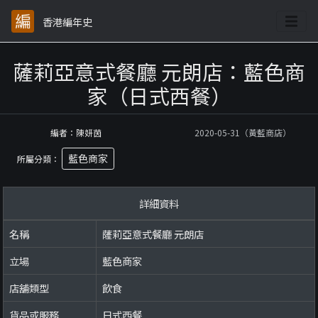
香港編年史
薩莉亞意式餐廳 元朗店：藍色商
家（日式西餐）
編者：陳妍茵
2020-05-31（黃藍商店）
藍色商家
所屬分類：
詳細資料
名稱
薩莉亞意式餐廳 元朗店
立場
藍色商家
店舖類型
飲食
貨品或服務
日式西餐