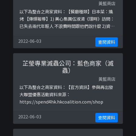
黃藍商店
以下為整合之商家資料：【餐廳種類】日本菜：燒
烤 【傳媒報導】1) 美心集團伍淑清《環時》訪問：
已失去兩代年輕人 不浪費時間跟他們說什麼 2)資料
來源：
http://bit.do/frpKAhttp://bit.do/frpK5http://
2022-06-03
查閱資料
bit.do/frpLRhttps://hk.finance.appledaily.com
/finance/realtime/article/20180620/ ...
芷瑩專業滅蟲公司：藍色商家（滅
蟲）
黃藍商店
以下為整合之商家資料：【官方資訊】參與再出發
大聯盟優惠活動資料來源：
https://spend4hk.hkcoalition.com/shop
2022-06-03
查閱資料