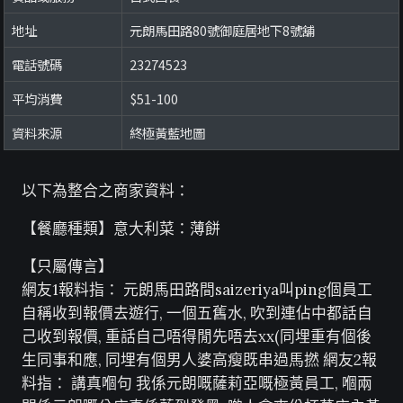
地址
元朗馬田路80號御庭居地下8號舖
電話號碼
23274523
平均消費
$51-100
資料來源
終極黃藍地圖
以下為整合之商家資料：
【餐廳種類】意大利菜：薄餅
【只屬傳言】
網友1報料指： 元朗馬田路間saizeriya叫ping個員工
自稱收到報價去遊行, 一個五舊水, 吹到連佔中都話自
己收到報價, 重話自己唔得閒先唔去xx(同埋重有個後
生同事和應, 同埋有個男人婆高瘦既串過馬撚 網友2報
料指： 講真嗰句 我係元朗嘅薩莉亞嘅極黃員工, 嗰兩