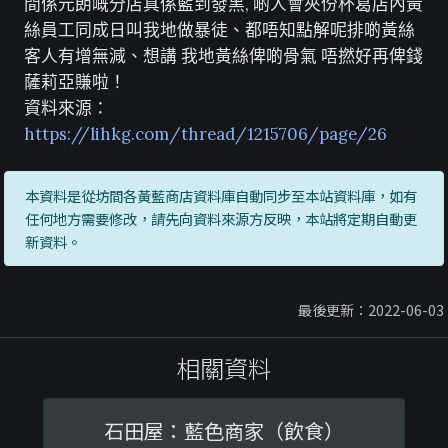
間係元朗嘅分店真係藍到發黑, 啲人會夾份杯葛店內黃
絲員工同成日叫我地做暴徒、都唔知點解呢排啲黃絲
客人有增無減、想講 我地黃絲俾啲骨氣 唔撚好再俾錢
薩莉亞賺啦！
資料來源：
https://lihkg.com/thread/1215706/page/26
本資料是從坊間各黃藍商店資料庫自動同步至本站資料庫，如有
任何地方需要修改，請先向資料來源方反映，本站將定期自動更
新資料。
最後更新：2022-06-03
相關資料
石田屋：藍色商家（飲食）