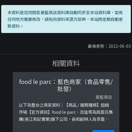
本資料是從坊間各黃藍商店資料庫自動同步至本站資料庫，如有
任何地方需要修改，請先向資料來源方反映，本站將定期自動更
新資料。
最後更新：2022-06-03
相關資料
food le parc：藍色商家（食品零售/
批發）
黃藍商店
以下為整合之商家資料：【商品 / 服務種類】超級
市場【官方資訊】food le parc、百佳等為屈臣氏集
團(長江和記實業)旗下公司，長和創辦人為李嘉誠，
2018年由長子李澤鉅接任董事會主席。長和於2019