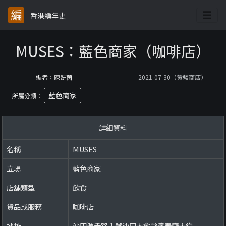
香港編年史
MUSES：藍色商家（咖啡店）
編者：陳妍茵
2021-07-30（黃藍商店）
藍色商家
所屬分類：
詳細資料
名稱
MUSES
立場
藍色商家
店舖類型
飲食
貨品或服務
咖啡店
地址
沙田源禾路 1 號沙田大會堂演奏廳大堂