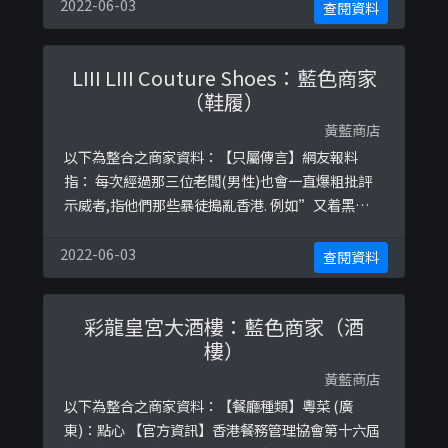
年反送中期間曾登報呼籲「停止暴力行為 期盼理性
2022-06-03
查閱資料
討論 重建和諧社會」，翌年，李嘉誠三父子加入由
董建華、梁振英成立的「香港再出發大聯盟」。參
LIII LIII Couture Shoes：藍色商家
考圖片：https://ibb.co/VC44m17htt ...
（鞋履）
黃藍商店
以下為整合之商家資料：【只屬傳言】網友報料
指： 每次經過那三位老闆(男性)也會一直爆粗批評
示威者,指他們那些暴徒搗亂香港. 例如”又着黑衫
dllm” 他們只會在別人背後不停攻擊 更加不停攻
擊其他宗教人士(基督教). 但可笑的是 金鐘集會時 他
2022-06-03
查閱資料
們不敢在示威者面前說任何說話 我稱他們為淆底獸.
但我每次經過都會聽到他們大大聲的討論及攻擊那
彩龍皇宮大酒樓：藍色商家（酒
些”暴徒”資料來源：https://www.cntraveler ...
樓）
黃藍商店
以下為整合之商家資料：【餐廳種類】粵菜 (廣
東)：點心 【官方資訊】香港餐務管理協會第十六屆