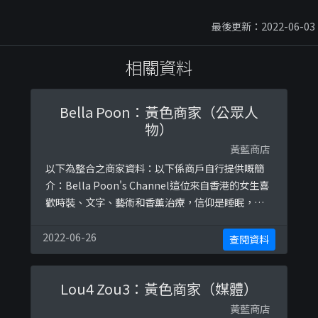
最後更新：2022-06-03
相關資料
Bella Poon：黃色商家（公眾人
物）
黃藍商店
以下為整合之商家資料：以下係商戶自行提供嘅簡
介：Bella Poon's Channel這位來自香港的女生喜
歡時裝、文字、藝術和香薰治療，信仰是睡眠，主
張Body Positive。對於未來，她唯一的計劃就是
要快樂。Instagram: bellapoonFacebook: Bella
2022-06-26
查閱資料
Poon 潘玲玲以下係相關證明貼文：
https://www.facebook.com/bellapoon0421 ...
Lou4 Zou3：黃色商家（媒體）
黃藍商店