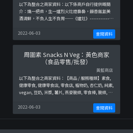
以下為整合之商家資料：以下係商戶自行提供嘅簡
介：燒一把柴，生一爐烈火灶煙裊裊，飯香氤氳美
酒清鮮，不負人生不負胃──《爐灶》-------------
--------------------------------如果把人生劃成三等
份三分一時間在睡覺，三分一時間在工作，還有三
2022-06-03
查閱資料
分一就是進食時間。我們深信人如其食不分男女，
每吃下一口食物，都在塑造出怎樣的一個你，一頓
周圍素 Snacks N Veg：黃色商家
飯吃甚麼？怎樣吃？都在洩露着選擇當下的 ...
（食品零售/批發）
黃藍商店
以下為整合之商家資料：【商品 / 服務種類】素食,
健康零食, 健康零食​店, 零食​店, 植物奶, 杏仁奶, 純素,
vegan, 豆奶, 米漿, 薯片, 燕麥脆條, 零食棒, 脆條, 脆
片, 蛋奶素終極黃藍地圖並未就此商店所持的立場表
態給出具體原因。
2022-06-03
查閱資料