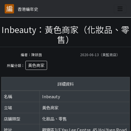
香港編年史
Inbeauty：黃色商家（化妝品、零
售）
編者：陳妍茵
2020-06-13（黃藍商店）
黃色商家
所屬分類：
詳細資料
名稱
Inbeauty
立場
黃色商家
店舖類型
化妝品、零售
地址
觀塘區3/F Yau Lee Centre, 45 Hoi Yuen Road