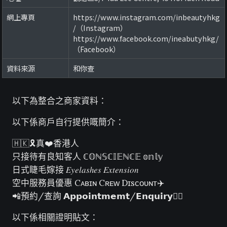
網上專頁
https://www.instagram.com/inbeautyhkg
/（Instagram）
https://www.facebook.com/ineabutyhkg/
（Facebook）
資料來源
和你查
以下為整合之商家資料：
以下係商戶自行提供嘅簡介：
🇭🇰🎗真❤︎香港人
只接待有良知客人 ℂ𝕆ℕ𝕊ℂ𝕀𝔼ℕℂ𝔼 𝕠𝕟𝕝𝕪
日式睫毛嫁接 𝐸𝑦𝑒𝑙𝑎𝑠ℎ𝑒𝑠 𝐸𝑥𝑡𝑒𝑛𝑠𝑖𝑜𝑛
空中服務員優惠 Cᴀʙɪɴ Cʀᴇᴡ Dɪsᴄᴏᴜɴᴛ✈️
📲預約/查詢 𝗔𝗽𝗽𝗼𝗶𝗻𝘁𝗺𝗲𝗺𝘁/𝗘𝗻𝗾𝘂𝗶𝗿𝘆👇🏻
以下係相關證明貼文：