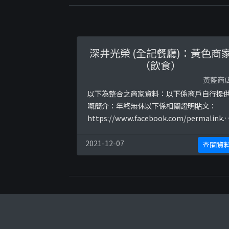
深井光榮 (全記餐廳)：黃色商
（飲食）
黃藍商
以下為整合之商家資料：以下係商戶自行提
嘅簡介：年終無休以下係相關證明貼文：
https://www.facebook.com/permalink.
p?
story_fbid=2506435192727993&amp;id=
2021-12-07
查閱資
77524128952449https://www.facebook.
m/877524128952449/photos/a.8775258
285609/2565715 ...