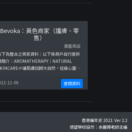
Bevoka：黃色商家（護膚、零
售）
黃藍商店
以下為整合之商家資料：以下係商戶自行提供
嘅簡介：AROMATHERAPY｜NATURAL
SKINCARE🌱讓肌膚回歸大自然，從身心靈散
發健康美🌸由國際認可IFA及NAHA香薰治療師
調配👩🏻‍🎓韓國BHL手作化妝品專業評審考官
022-11-06
查閱資料
及英國TQUK香薰保養品/護膚品/手工皂/蠟燭
及擴香石工藝等專業導師認證📞Whatsapp
95436256以下係相關證明貼文：
ttps://www.faceb ...
香港編年史 2021: Ver 2.2
德望學校協作：余麗嬋老師主編