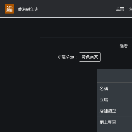
主頁
香港編年史
編者
所屬分類：
黃色商家
名稱
立場
店舖類型
網上專頁