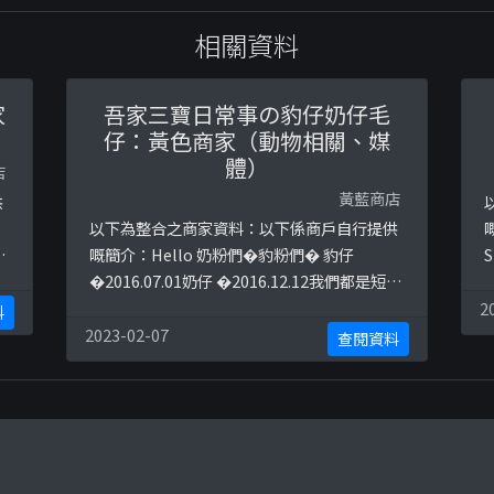
相關資料
家
吾家三寶日常事の豹仔奶仔毛
仔：黃色商家（動物相關、媒
體）
店
黃藍商店
供
以下為整合之商家資料：以下係商戶自行提供
ph
嘅簡介：Hello 奶粉們�豹粉們� 豹仔
�2016.07.01奶仔 �2016.12.12我們都是短腳
8
貓（Munchkin)哥哥十分疼細佬佬�兩兄弟現
2
料
co
在感情好得不能分離希望分享給粉絲們兩兄弟
2023-02-07
查閱資料
62
日常以下係相關證明貼文：
https://www.facebook.com/baonaimunc
hkin/posts/708736216238939
h