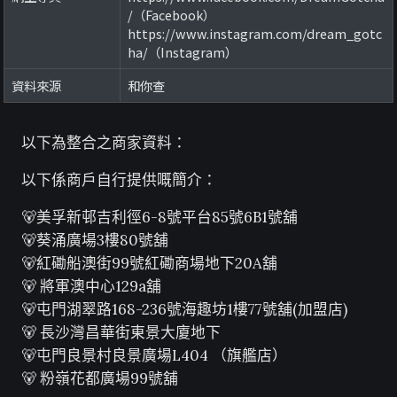
/（Facebook）
https://www.instagram.com/dream_gotc
ha/（Instagram）
資料來源
和你查
以下為整合之商家資料：
以下係商戶自行提供嘅簡介：
🐻美孚新邨吉利徑6-8號平台85號6B1號舖
🐻葵涌廣場3樓80號舖
🐻紅磡船澳街99號紅磡商場地下20A舖
🐻 將軍澳中心129a舖
🐻屯門湖翠路168-236號海趣坊1樓77號舖(加盟店)
🐻 長沙灣昌華街東景大廈地下
🐻屯門良景村良景廣場L404 （旗艦店）
🐻 粉嶺花都廣場99號舖