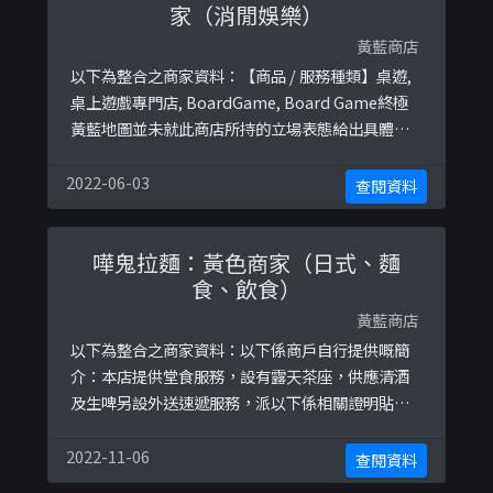
家（消閒娛樂）
黃藍商店
以下為整合之商家資料：【商品 / 服務種類】桌遊,
桌上遊戲專門店, BoardGame, Board Game終極
黃藍地圖並未就此商店所持的立場表態給出具體原
因。
2022-06-03
查閱資料
嘩鬼拉麵：黃色商家（日式、麵
食、飲食）
黃藍商店
以下為整合之商家資料：以下係商戶自行提供嘅簡
介：本店提供堂食服務，設有露天茶座，供應清酒
及生啤另設外送速遞服務，派以下係相關證明貼
文：
https://www.facebook.com/wts64629668/pos
2022-11-06
查閱資料
ts/3569554253094600/