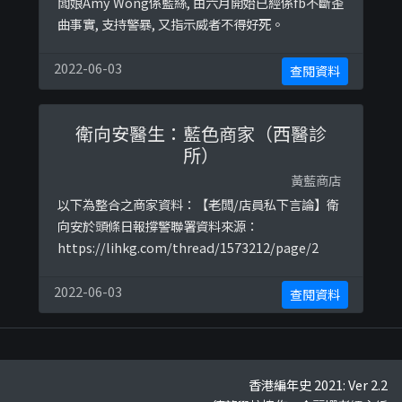
闆娘Amy Wong係藍絲, 由六月開始已經係fb不斷歪
曲事實, 支持警暴, 又指示威者不得好死。
2022-06-03
查閱資料
衛向安醫生：藍色商家（西醫診
所）
黃藍商店
以下為整合之商家資料：【老闆/店員私下言論】衛
向安於頭條日報撐警聯署資料來源：
https://lihkg.com/thread/1573212/page/2
2022-06-03
查閱資料
香港編年史 2021: Ver 2.2