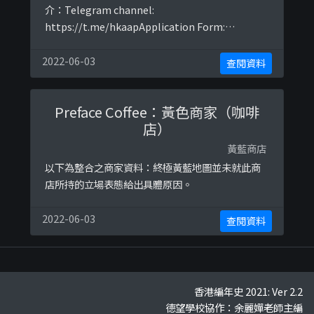
介：Telegram channel:
https://t.me/hkaapApplication Form:
shorturl.at/vTZ25以下係相關證明貼文：
https://www.facebook.com/HKAAProfessiona
2022-06-03
查閱資料
ls/posts/105793694231552https://www.faceb
ook.com/HKAAPr ...
Preface Coffee：黃色商家（咖啡
店）
黃藍商店
以下為整合之商家資料：終極黃藍地圖並未就此商
店所持的立場表態給出具體原因。
2022-06-03
查閱資料
香港編年史 2021: Ver 2.2
德望學校協作：余麗嬋老師主編