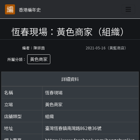
香港編年史
恆春現場：黃色商家（組織）
編者：陳妍茵
2021-05-16（黃藍商店）
黃色商家
所屬分類：
詳細資料
名稱
恆春現場
立場
黃色商家
店舖類型
組織
地址
臺灣恆春鎮南灣路862巷36號
網上專頁
https://www.facebook.com/hengchunlive