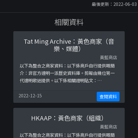
最後更新：2022-06-03
相關資料
Tat Ming Archive：黃色商家（音
樂、媒體）
黃藍商店
以下為整合之商家資料：以下係商戶自行提供嘅簡
介：非官方達明一派歷史資料庫。剪報由幾位第一
代達明歌迷提供。以下係相關證明貼文：
https://www.facebook.com/tatmingarchive/p
osts/805135653219276
2022-12-15
查閱資料
HKAAP：黃色商家（組織）
黃藍商店
以下為整合之商家資料：以下係商戶自行提供嘅簡