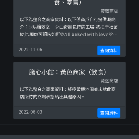
食、零售）
黃藍商店
以下為整合之商家資料：以下係商戶自行提供嘅簡
介：✨烘焙教室 ｜🎈曲奇麵包持牌工場-我把幸福留
於此 願你可細味如斯💛𝔸𝕝𝕝 𝕓𝕒𝕜𝕖𝕕 𝕨𝕚𝕥𝕙 𝕝𝕠𝕧𝕖💛-
歡迎私訊查詢💌💟藍帶畢業生主理🌟-烘焙課程報名
👩🏻‍🏫 / 團訂🍪 / 其他資訊✨ 請按這裏👇🏻以下係相
2022-11-06
查閱資料
關證明貼文：
https://www.instagram.com/p/By0QowBh ...
膳心小館：黃色商家（飲食）
黃藍商店
以下為整合之商家資料：終極黃藍地圖並未就此商
店所持的立場表態給出具體原因。
2022-06-03
查閱資料