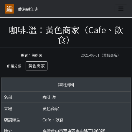
香港編年史
咖啡.溢：黃色商家（Cafe、飲
食）
編者：陳妍茵
2021-06-01（黃藍商店）
黃色商家
所屬分類：
詳細資料
名稱
咖啡.溢
立場
黃色商家
店舖類型
Cafe、飲食
地址
臺灣台中市南屯區惠中路三段60號