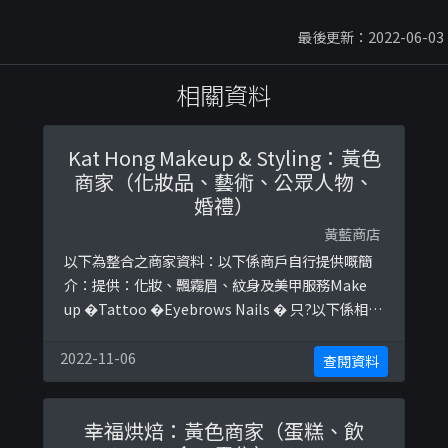
最後更新：2022-06-03
相關資料
Kat Hong Makeup & Styling：黃色
商家（化妝品、藝術、公眾人物、
婚禮）
黃藍商店
以下為整合之商家資料：以下係商戶自行提供嘅簡
介：提供：化妝、飄霧眉、紋身及美甲服務Make
up �Tattoo �Eyebrows Nails � 只?以下係相關
證明貼文：
https://www.facebook.com/kathong.makeup/
2022-11-06
查閱資料
posts/2336092483180344
幸福烘焙：黃色商家（蛋糕、飲