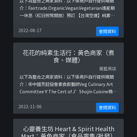
以下為整合之商家資料：以下係商戶自行提供嘅簡
介：Fairtrade.Organic.Vegan.Vegetarian逢星期
一休息（紅日照常開放）預訂 【台灣空運】純素傳
統手工綠豆椪月餅純素曲奇 l 咖啡掛耳包 l 工作坊：
以下係相關證明貼文：
2022-08-17
查閱資料
https://www.instagram.com/p/ByhQnKohoEs
/https://www.instagram.com/p/BzCz3NJjHJb
花花的純素生活行：黃色商家（煮
...
食、媒體）
黃藍商店
以下為整合之商家資料：以下係商戶自行提供嘅簡
介：🏵中國烹飪協會素食廚藝師Veg Culinary Art
Committee🏅The Cert of J’Shojin Cuisine精進
料理課程高級修了証♻️環保EcoLiving🎀公益
Charity救地球Earth Save📚探索花花純素世界
2022-11-06
查閱資料
Exploring Jen’s Vegan World以下係相關證明貼
文：https://www. ...
心靈養生坊 Heart & Spirit Health
Mart：黃色商家（食品零售/批發）