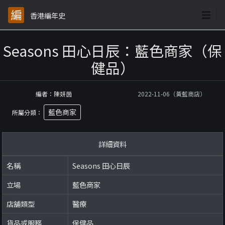
香港編年史
Seasons 田心日辰：藍色商家（保
健品）
編者：陳妍茵
2022-11-06（黃藍商店）
藍色商家
所屬分類：
詳細資料
名稱
Seasons 田心日辰
立場
藍色商家
店舖類型
醫療
貨品或服務
保健品