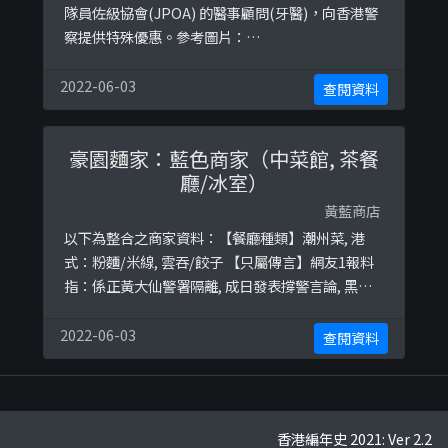
隊員佐級協會(JPOA) 的醫事顧問(牙醫)，向香港警
察提供特殊優惠。參考圖片：
https://ibb.co/Gx0gtmx
2022-06-03
查閱資料
豪園麵家：藍色商家（中菜館, 茶餐
廳/冰室）
黃藍商店
以下為整合之商家資料：【餐廳種類】潮州菜, 港
式：粉麵/米線, 雲吞/餃子 【只屬傳言】網友1報料
指：係正黃大仙警署隔離, 成日發表撐警言論, 黑警
去食飯個度啲員工叫佢地加油打暴徒 網友2報料指：
佢地表明全力撐警, 搞美食車同全力支持林鄭
2022-06-03
查閱資料
香港編年史 2021: Ver 2.2