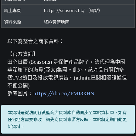
網上專頁
https://seasons.hk/ （網站）
資料來源
終極黃藍地圖
以下為整合之商家資料：
【官方資訊】
田心日辰 (Seasons) 是保健產品牌子，總代理為中國
華潤旗下的滿貫(亞太)集團。此外，該產品曾贊助多
個TVB節目及投放電視廣告。(admin已閱相關證據但
不便公開)
參考圖片：
https://ibb.co/PMJ3XHN
本資料是從坊間各黃藍商店資料庫自動同步至本站資料庫，如有
任何地方需要修改，請先向資料來源方反映，本站將定期自動更
新資料。