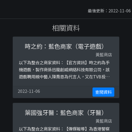
最後更新：2022-11-06
相關資料
時之約：藍色商家（電子遊戲）
黃藍商店
以下為整合之商家資料：【官方資訊】時之約為手
機遊戲，製作商係迅龍創威網絡科技有限公司，該
遊戲聘用親中藝人陳喬恩為代言人，又在TVB投放
電視廣告。(admin已閱相關證據但不便公開)參考
圖片：
2022-11-06
查閱資料
https://ibb.co/Hr4pJkbhttps://ibb.co/VWdtYfj
葉國強牙醫：藍色商家（牙醫）
黃藍商店
以下為整合之商家資料：【傳媒報導】為香港警察