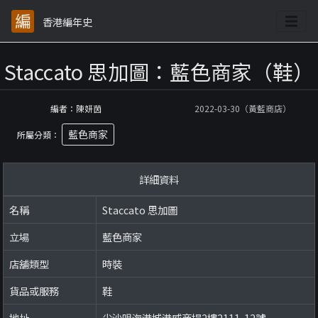
香港編年史
Staccato 思加圖：藍色商家（鞋）
編者：陳妍茵
2022-03-30（黃藍商店）
藍色商家
所屬分類：
詳細資料
名稱
Staccato 思加圖
立場
藍色商家
店舖類型
時裝
貨品或服務
鞋
地址
尖沙咀海港城港威商場2樓2111-12號