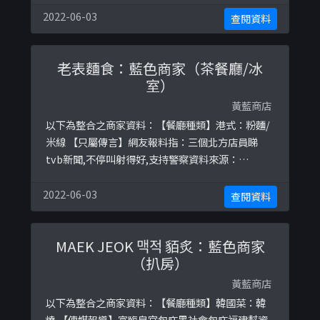
2022-06-03
查閱資料
老表麵食：藍色商家（茶餐廳/冰
室）
黃藍商店
以下為整合之商家資料：【餐廳種類】港式：粉麵/
米線 【只屬傳言】網友報料指：三個北方店員睇
tvb新聞,不停叫射得好,支持警察資料來源：
http://bit.do/fwdTN
2022-06-03
查閱資料
MAEK JEOK 맥적 貊炙：藍色商家
（扒房）
黃藍商店
以下為整合之商家資料：【餐廳種類】韓國菜：韓
燒 【傳媒報導】富臨皇宮包庇黑社會包庇福建幫資