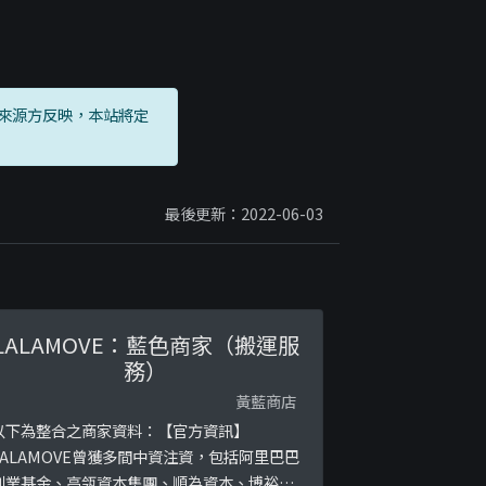
來源方反映，本站將定
最後更新：2022-06-03
LALAMOVE：藍色商家（搬運服
務）
黃藍商店
以下為整合之商家資料：【官方資訊】
LALAMOVE曾獲多間中資注資，包括阿里巴巴
創業基金、高瓴資本集團、順為資本、博裕資