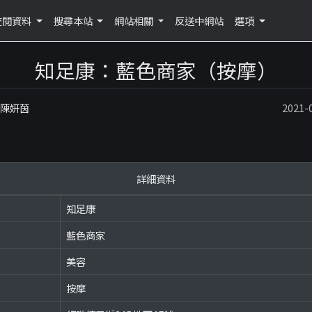
查閱資料
搜尋本站
網站相關
反送中網站
選項
知足康：藍色商家（按摩）
：陳妍茵
2021
詳細資料
知足康
藍色商家
美容
按摩