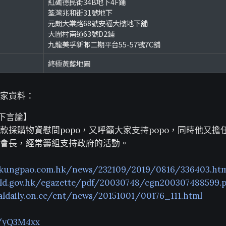
紅磡德民街34B地下4F鋪
荃灣兆和街31號地下
元朗大棠路68號安福大樓地下舖
大圍村南道63號D2鋪
九龍美孚新邨二期平台55-57號7C舖
終極黃藍地圖
家資料：
下言論】
款採購物資慰問popo，又呼籲大家支持popo，同時他又擔
會長，經常籌組支持政府的活動。
akungpao.com.hk/news/232109/2019/0816/336403.ht
ld.gov.hk/egazette/pdf/20030748/cgn200307488599.p
taldaily.on.cc/cnt/news/20151001/00176_111.html
o/yQ3M4xx