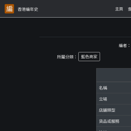
主頁
香港編年史
編者
所屬分類：
藍色商家
名稱
立場
店舖類型
貨品或服務