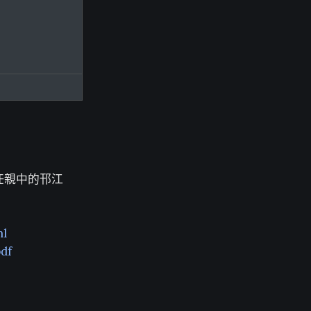
任親中的邗江
ml
df