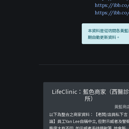
https://ibb.c
https://ibb.c
本資料是從坊間各黃藍
期自動更新資料。
LifeClinic：藍色商家（西醫診
所）
黃藍商
以下為整合之商家資料：【老闆/店員私下言
論】員工Yan Lee自稱中立, 但對示威者及警
態度大有不同, 如示威者手持鐳射筆, 她會斬