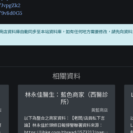
o/JvpgZk2
o/9v8d0G5
商店資料庫自動同步至本站資料庫，如有任何地方需要修改，請先向資料
相關資料
林永佳醫生：藍色商家（西醫診
所）
店
黃藍商店
以下為整合之商家資料：【老闆/店員私下言
察
論】林永佳於頭條日報撐警聯署資料來源：
釘
https://lihkg.com/thread/1573212/page/