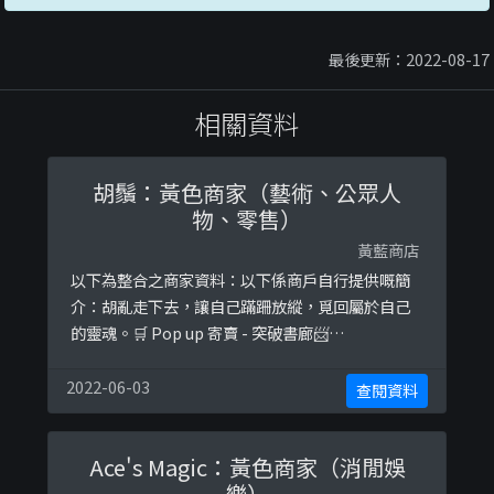
最後更新：2022-08-17
相關資料
胡鬚：黃色商家（藝術、公眾人
物、零售）
黃藍商店
以下為整合之商家資料：以下係商戶自行提供嘅簡
介：胡亂走下去，讓自己蹣跚放縱，覓回屬於自己
的靈魂。🛒 Pop up 寄賣 - 突破書廊📨
wuwusoul@gmail.com
🎨 Pinkoi - Wusoul胡鬚
👇🏻 Pinkoi 網店 包括首篇故事本《説星球的事》以
2022-06-03
查閱資料
下係相關證明貼文：
https://www.facebook.com/Wusoul/photos/a.
Ace's Magic：黃色商家（消閒娛
166353090206 ...
樂）