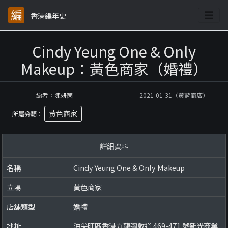
香港編年史
Cindy Yeung One & Only
Makeup：黃色商家（婚禮）
編者：陳妍茵
2021-01-31（黃藍商店）
黃色商家
所屬分類：
詳細資料
名稱
Cindy Yeung One & Only Makeup
立場
黃色商家
店舖類型
婚禮
地址
油尖旺區香港九龍彌敦道 469-471 號新光商業