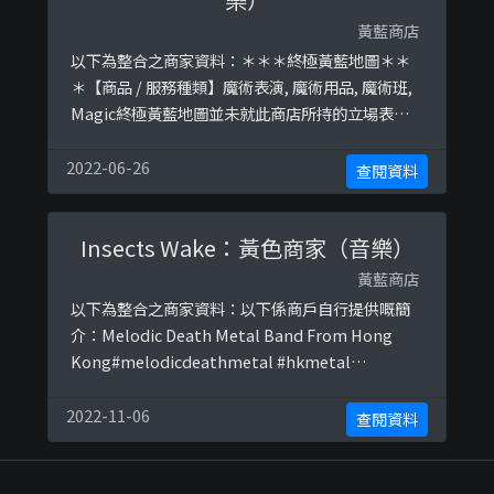
黃藍商店
以下為整合之商家資料：＊＊＊終極黃藍地圖＊＊
＊【商品 / 服務種類】魔術表演, 魔術用品, 魔術班,
Magic終極黃藍地圖並未就此商店所持的立場表態
給出具體原因。＊＊＊和你查＊＊＊以下係商戶自
行提供嘅簡介：｜黃色文創圈成員🙌🏼｜歡迎表演
2022-06-26
查閱資料
演出邀請｜大中小型活動/生日派對市集表演/扭氣
球/氣球佈置｜｜合辦興趣班｜如果自己也不發聲，
Insects Wake：黃色商家（音樂）
你求誰為你挺身而出？以下係相關證明貼文：
https://www.f ...
黃藍商店
以下為整合之商家資料：以下係商戶自行提供嘅簡
介：Melodic Death Metal Band From Hong
Kong#melodicdeathmetal #hkmetal
#insectswake👇Visit our YouTube Channel以下
係相關證明貼文：
2022-11-06
查閱資料
https://www.facebook.com/InsectsWake/post
s/1176752662518592h ...