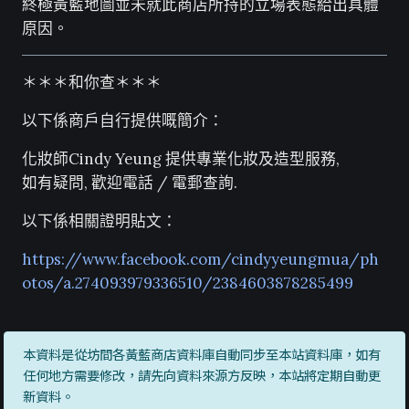
終極黃藍地圖並未就此商店所持的立場表態給出具體
原因。
＊＊＊和你查＊＊＊
以下係商戶自行提供嘅簡介：
化妝師Cindy Yeung 提供專業化妝及造型服務,
如有疑問, 歡迎電話 / 電郵查詢.
以下係相關證明貼文：
https://www.facebook.com/cindyyeungmua/ph
otos/a.274093979336510/2384603878285499
本資料是從坊間各黃藍商店資料庫自動同步至本站資料庫，如有
任何地方需要修改，請先向資料來源方反映，本站將定期自動更
新資料。