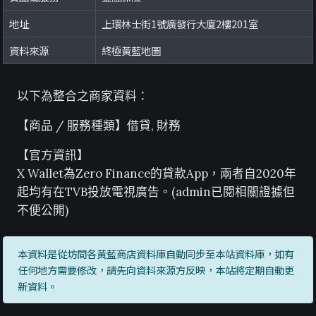
地址
上環林士街1號廣發行大廈2樓201室
資料來源
終極黃藍地圖
以下為整合之商家資料：
【商品 / 服務種類】借貸, 財務
【官方資訊】
X Wallet為Zero Finance的貸款App，兩者自2020年
起均有在TVB投放電視廣告。(admin已閱相關證據但
不便公開)
本資料是從坊間各黃藍商店資料庫自動同步至本站資料庫，如有
任何地方需要修改，請先向資料來源方反映，本站將定期自動更
新資料。