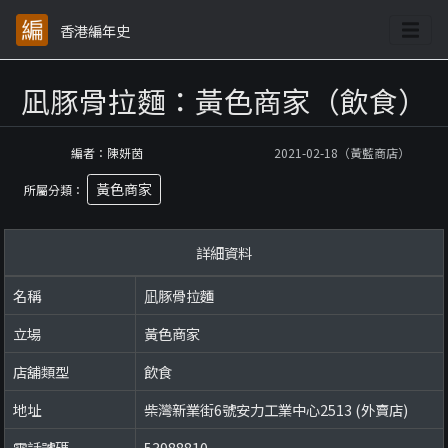
香港編年史
凪豚骨拉麵：黃色商家（飲食）
編者：陳妍茵
2021-02-18（黃藍商店）
黃色商家
所屬分類：
詳細資料
名稱
凪豚骨拉麵
立場
黃色商家
店舖類型
飲食
地址
柴灣新業街6號安力工業中心2513 (外賣店)
電話號碼
53988810