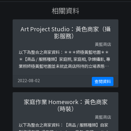
相關資料
Art Project Studio：黃色商家（攝
影服務）
黃藍商店
以下為整合之商家資料：＊＊＊終極黃藍地圖＊＊
＊【商品 / 服務種類】家庭照, 家庭相, 孕婦攝影, 專
業照終極黃藍地圖並未就此商店所持的立場表態給
出具體原因。＊＊＊和你查＊＊＊以下係商戶自行
提供嘅簡介：創意攝影服務: - 我們擁有豐富的拍攝
2022-08-02
查閱資料
經驗, 獨特的攝影方式.- 善於捕捉客?以下係相關證
明貼文：
家庭作業 Homework：黃色商家
https://www.facebook.com/artprojectstudio2
（時裝）
012/post ...
黃藍商店
以下為整合之商家資料：【商品 / 服務種類】自家