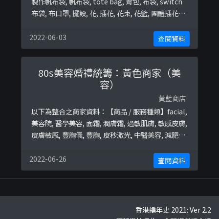
製作帆布袋, 帆布袋, tote bag, 背包, 布袋, switch
布袋, 布口罩, 擺設, 花, 插花, 花束, 花籃, 團體插花班,
鮮花, 畢業花, 畢業花束終極黃藍地圖並未就此商店
所持的立場表態給出具體原因。
2022-06-03
查閱資料
80s美容婚禮統籌：黃色商家（美
容）
黃藍商店
以下為整合之商家資料：【商品 / 服務種類】facial,
美容院, 醫學美容, 面霜, 潤膚霜, 過敏肌膚, 敏感皮膚,
皮膚敏感, 豐胸儀, 豐胸, 皮秒激光, 中醫美容, 減肥療
程, 減肥, 濕疹, 主婦手, 瘦身, 瘦面, 埋線, 埋線減肥,
半永久, 半永久紋繡, 半永久美容, 半永久化妝, 修眉,
2022-06-26
查閱資料
紋眉, 柔眉, 霧眉, 飄眉, 眼線, 紋眼線, 角蛋翹睫, 角蛋
白, 絲蛋白, 美睫, ...
香港編年史 2021: Ver 2.2