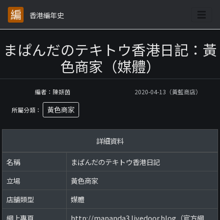
香港編年史
まぱんだのテキトウ香港日記：黃
色商家（媒體）
編者：陳妍茵
2020-04-13（黃藍商店）
黃色商家
所屬分類：
詳細資料
名稱
まぱんだのテキトウ香港日記
立場
黃色商家
店舖類型
媒體
網上專頁
http://mapanda3.livedoor.blog（官方網