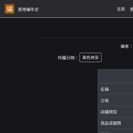
主頁
香港編年史
編者
所屬分類：
黃色商家
名稱
立場
店舖類型
貨品或服務