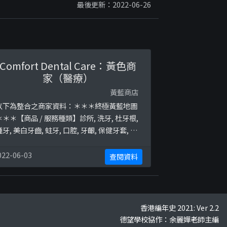
最後更新：2022-06-26
Comfort Dental Care：黃色商
家（醫療）
黃藍商店
以下為整合之商家資料：＊＊＊終極黃藍地圖
＊＊＊【商品 / 服務種類】診所, 洗牙, 杜牙根,
種牙, 美白牙齒, 蛀牙, 口腔, 牙齦, 保健牙套, 牙
齒矯正終極黃藍地圖並未就此商店所持的立場
表態給出具體原因。＊＊＊和你查＊＊＊以下
022-06-03
查閱資料
係相關證明貼文：
ttps://www.facebook.com/ComfortDen
alCareLTD/posts/2573605166195591htt
s:// ...
香港編年史 2021: Ver 2.2
德望學校協作：余麗嬋老師主編