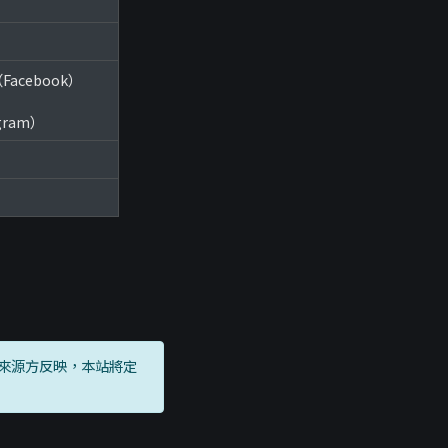
（Facebook）
tgram）
來源方反映，本站將定