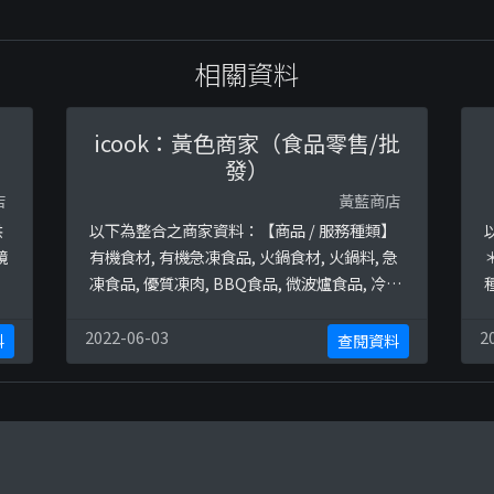
相關資料
icook：黃色商家（食品零售/批
發）
店
黃藍商店
供
以下為整合之商家資料：【商品 / 服務種類】
鏡
有機食材, 有機急凍食品, 火鍋食材, 火鍋料, 急
凍食品, 優質凍肉, BBQ食品, 微波爐食品, 冷藏
老
食品, 新鮮海鮮, 牛扒, 牛肉, 和牛, 羊架, 羊肉,
豬扒, 豬肉, 雞肉, 唐揚炸物, 炸物, 牛排, 三文魚,
2022-06-03
2
料
查閱資料
蝦, 帶子, 氣炸鍋, 氣炸鍋食品, 氣炸食物, 氣炸
食品終極黃藍地圖並未就此商店所持的立場表
h
態給出具體原因。
t
p