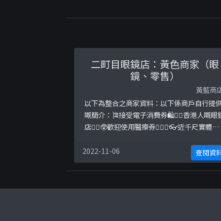
二町目眼鏡店：黃色商家（眼
鏡、零售）
黃藍商
以下為整合之商家資料：以下係商戶自行提
嘅簡介：🎏接受電子消費券🛍✋🏻香港人嘅眼
店☝🏻🥸歡迎使用醫療券👨🏽‍⚕️👓近千尺實體黃
店💛🏢旺角荷李活商業中心17樓07～08室百
匯戲院對面（旺角站E2)⏰週一至六1230-
2022-11-06
查閱資
2030日1230-1930👁Con專頁
@nichome_conshop📞31880444訊息噤下
面👇🏻以下係相關證明貼文：https://www.fa
...