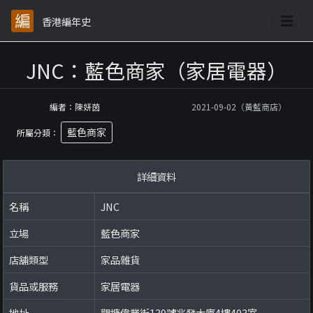
香港編年史
JNC：藍色商家（家居電器）
編者：陳妍茵
2021-09-02（黃藍商店）
藍色商家
所屬分類：
詳細資料
名稱
JNC
立場
藍色商家
店舖類型
家品雜貨
貨品或服務
家居電器
地址
觀塘偉業街139號兆發大廈4樓403室