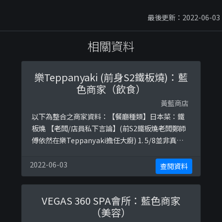
最後更新：2022-06-03
相關資料
樂Teppanyaki (前身S2鐵板燒)：藍
色商家（飲食）
黃藍商店
以下為整合之商家資料：【餐廳種類】日本菜：鐵
板燒 【老闆/店員私下言論】(前S2鐵板燒老闆鄭師
傅依然在樂Teppanyaki擔任大廚) 1. 5/8並非真休
息，他自己承認係藉口&amp;會坐鎮餐廳正常營
業。另外員工表示假期是自己請的，並非額外假
2022-06-03
查閱資料
期； 2. 所謂嘅文宜只係老闆唔比我地痴喺公司門
口，跟住我地要鬼鼠地黐喺隔離吉舖； 3. 表明不希
VEGAS 360 SPA會所：藍色商家
望在蘋果動出現，只因希望打入大陸市場； 4. 12/8
（美容）
和 ...