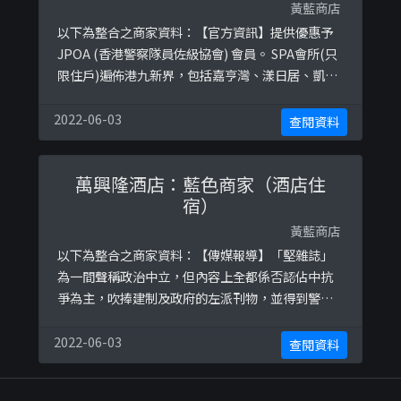
黃藍商店
以下為整合之商家資料：【官方資訊】提供優惠予
JPOA (香港警察隊員佐級協會) 會員。 SPA會所(只
限住戶)遍佈港九新界，包括嘉亨灣、漾日居、凱旋
門、天璽、匯璽、名城、天宇海、御龍山、雲匯、
PARK YOHO、山水盈、瓏門等。參考圖片：
2022-06-03
查閱資料
https://ibb.co/58zYBTf
萬興隆酒店：藍色商家（酒店住
宿）
黃藍商店
以下為整合之商家資料：【傳媒報導】「堅雜誌」
為一間聲稱政治中立，但內容上全都係否認佔中抗
爭為主，吹捧建制及政府的左派刊物，並得到警察
員佐級協會微博上轉發的刊物。 萬興隆酒店負責人
陳旭在訪問中表示暴亂後生意一去不復返。參考圖
2022-06-03
查閱資料
片：https://ibb.co/pvJtdrN