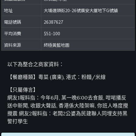
地址
大埔運頭街20-26號廣安大厦地下G號舖
電話號碼
26387627
平均消費
$51-100
資料來源
終極黃藍地圖
以下為整合之商家資料：
【餐廳種類】粵菜 (廣東), 港式：粉麵/米線
【只屬傳言】
網友1報料指：今年6月, 某一晚6:00去食飯, 咁啱播反
送中新聞, 收銀大聲話, 香港係大陸架嘛, 你班人喺度攪
攪震 網友2報料指：老闆2公婆為民建聯人同埋支持黑
警打學生