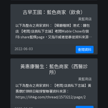
古早王國：藍色商家（飲食）
黃藍商店
以下為整合之商家資料：【餐廳種類】港式：麵包
店 【老闆/店員私下言論】老闆Mable Chow在個
FB share藍媒page，又指示威者是暴徒資料來源：
https://www.facebook.com/groups/72723157
0709029/permalink/3145405922224903/參考圖
2022-06-03
查閱資料
片：
https://ibb.co/2spxGL2https://ibb.co/tXW4c6
黃惠康醫生：藍色商家（西醫診
...
所）
黃藍商店
以下為整合之商家資料：【老闆/店員私下言論】黃
惠康於頭條日報撐警聯署資料來源：
https://lihkg.com/thread/1573212/page/2