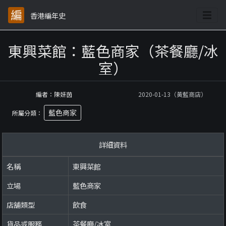
香港編年史
東興菜館：藍色商家（茶餐廳/冰
室）
編者：陳妍茵
2020-01-13（黃藍商店）
藍色商家
所屬分類：
詳細資料
名稱
東興菜館
立場
藍色商家
店舖類型
飲食
貨品或服務
茶餐廳/冰室