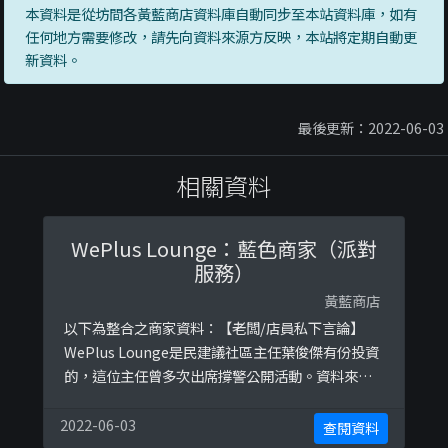
本資料是從坊間各黃藍商店資料庫自動同步至本站資料庫，如有
任何地方需要修改，請先向資料來源方反映，本站將定期自動更
新資料。
最後更新：2022-06-03
相關資料
WePlus Lounge：藍色商家（派對
服務）
黃藍商店
以下為整合之商家資料：【老闆/店員私下言論】
WePlus Lounge是民建議社區主任葉俊傑有份投資
的，這位主任曾多次出席撐警公開活動。資料來
源：
https://www.facebook.com/groups/27013249
2022-06-03
查閱資料
26545942/permalink/2714392911905810/