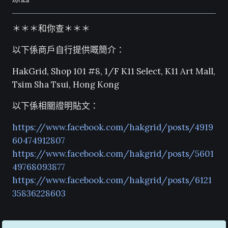
＊＊＊和你查＊＊＊
以下係商戶自行提供嘅簡介：
HakGrid, Shop 101 #8, 1/F K11 Select, K11 Art Mall,
Tsim Sha Tsui, Hong Kong
以下係相關證明貼文：
https://www.facebook.com/hakgrid/posts/4919
60474912807
https://www.facebook.com/hakgrid/posts/5601
49768093877
https://www.facebook.com/hakgrid/posts/6121
35836228603