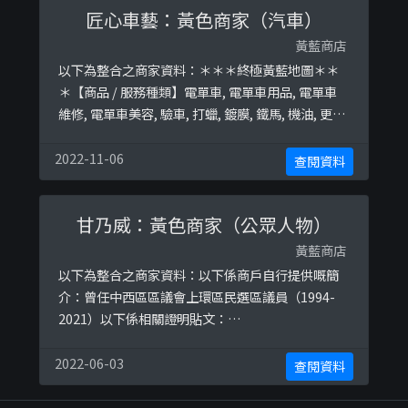
匠心車藝：黃色商家（汽車）
posts/2695026627452863http ...
黃藍商店
以下為整合之商家資料：＊＊＊終極黃藍地圖＊＊
＊【商品 / 服務種類】電單車, 電單車用品, 電單車
維修, 電單車美容, 驗車, 打蠟, 鍍膜, 鐵馬, 機油, 更換
機油終極黃藍地圖並未就此商店所持的立場表態給
出具體原因。＊＊＊和你查＊＊＊以下係商戶自行
2022-11-06
查閱資料
提供嘅簡介：【匠心】代表我們對電單車一種近乎
執著的信念。【車藝】透過我們在電單車裝嵌維修
甘乃威：黃色商家（公眾人物）
技術上的手藝，令大家可以更安心、更享受、甚至
更狂熱地與心愛的 ...
黃藍商店
以下為整合之商家資料：以下係商戶自行提供嘅簡
介：曾任中西區區議會上環區民選區議員（1994-
2021）以下係相關證明貼文：
https://www.facebook.com/kamnaiwaidphk/p
osts/2486258691702617https://www.facebook
2022-06-03
查閱資料
.com/kamnaiwaidphk/posts/24558128680805
33