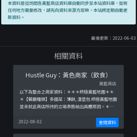
本資料是從坊間各黃藍商店資料庫自動同步至本站資料庫，如有
任何地方需要修改，請先向資料來源方反映，本站將定期自動更
新資料。
最後更新：2022-06-03
相關資料
Hustle Guy：黃色商家（飲食）
黃藍商店
以下為整合之商家資料：＊＊＊終極黃藍地圖＊＊
＊【餐廳種類】多國菜：薄餅, 漢堡包 終極黃藍地圖
並未就此商店所持的立場表態給出具體原因。＊＊
＊和你查＊＊＊以下係商戶自行提供嘅簡介：一對
80後夫婦,一間用心經營,用心創作美食,用心服務嘅
2022-08-02
查閱資料
優質西式小店。以下係相關證明貼文：
https://www.facebook.com/hustleguyeatery/