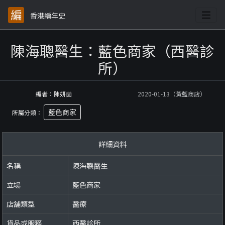
香港編年史
陳海聰醫生：藍色商家（西醫診
所）
編者：陳妍茵
2020-01-13（黃藍商店）
藍色商家
所屬分類：
詳細資料
名稱
陳海聰醫生
立場
藍色商家
店舖類型
醫療
貨品或服務
西醫診所