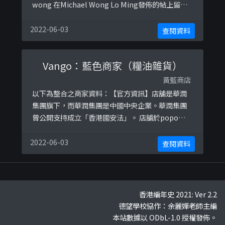
wong 在Michael Wong Lo Ming發佈的帖上留下
藍絲偏激言論。資料來源：
https://fb.com/groups/842956306141338/per
2022-06-03
查閱資料
malink/899026513867650https://lih.kg/18938
62
Vango：藍色商家（糧油雜貨）
黃藍商店
以下為整合之商家資料：【官方資訊】店舖是華潤
集團旗下，而華潤集團是中國中央企業。華潤集團
曾公開支持成立「香港國安法」。 店舖於popo大規
模搜查香港《蘋果日報》總部後，更停賣香港《蘋
果日報》。資料來源：
2022-06-03
查閱資料
https://tw.appledaily.com/international/2020
0829/B4KHYPQSXVG3BNOWUSLFWUT2RA/參
考圖片：https://ibb.co/2dQ ...
香港編年史 2021: Ver 2.2
德望學校協作：余麗嬋老師主編
本站數據以 ODbL-1.0 授權發佈。