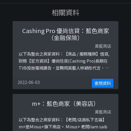
相關資料
Cashing Pro 優尚信貸：藍色商家
（金融保險）
黃藍商店
以下為整合之商家資料：【商品 / 服務種類】借貸,
財務【官方資訊】優尚信貸(Cashing Pro)長期在
TVB投放電視廣告，並聘用其藝人林穎彤代言、贊
助J2《半澤直樹2》。參考圖片：
https://ibb.co/w4K9Lg0https://ibb.co/g9V0YxY
2022-06-03
查閱資料
m+：藍色商家（美容店）
黃藍商店
以下為整合之商家資料：【老闆/店員私下言論】
m+是Minus+旗下商店。 Minus+ 老闆liam saib