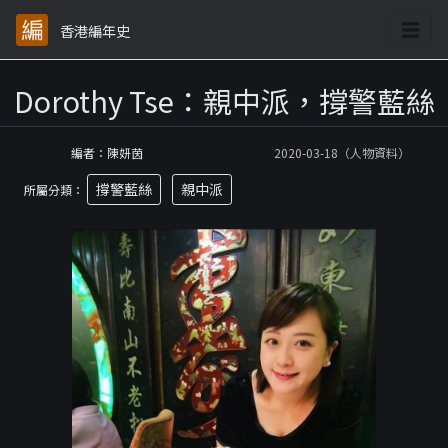
香港編年史
Dorothy Tse：親中派，撐警藍絲
編者：陳妍茵
2020-03-18（人物資料）
撐警藍絲
親中派
所屬分類：