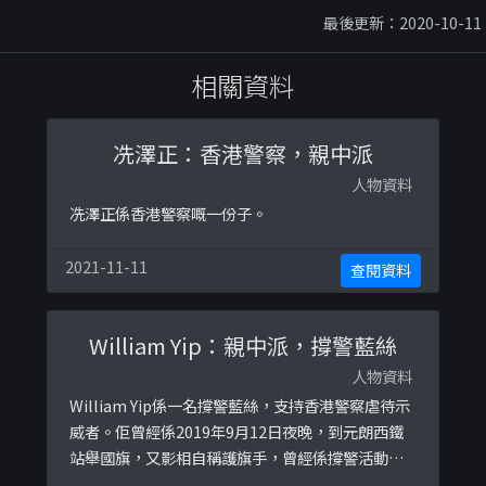
最後更新：2020-10-11
相關資料
冼澤正：香港警察，親中派
人物資料
冼澤正係香港警察嘅一份子。
2021-11-11
查閱資料
William Yip：親中派，撐警藍絲
人物資料
William Yip係一名撐警藍絲，支持香港警察虐待示
威者。佢曾經係2019年9月12日夜晚，到元朗西鐵
站舉國旗，又影相自稱護旗手，曾經係撐警活動同
參與者合照，又係石房有親近人士。據認識佢嘅人