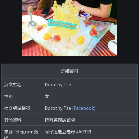
詳細資料
英文姓名
Dorothy Tse
性別
女
社交網站帳號
Dorothy Tse
(Facebook)
其他資料
持有美國居留權
來源Telegram頻
阿仔搵老豆老母 #A0339
道