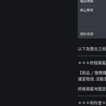
電話號碼
網上專頁
資料來源
以下為整合之商
＊＊＊終極黃藍
【商品 / 服務種
議室租借, 活動
終極黃藍地圖並
＊＊＊和你查＊