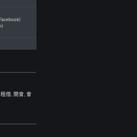
（Facebook）
am）
租借, 開會, 會