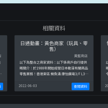
相關資料
日通動畫：黃色商家（玩具、零
售）
店
黃藍商店
供
以下為整合之商家資料：以下係商戶自行提供
嘅簡介：於1988年開始經營日本動漫有關商品
天
零售業務！香港東區 鰂魚涌 康怡廣塲3/F L3舖
各
（太古地鐵站C出口）歡迎到本店門市參觀選
期
購!!Facebook ID: 日通動畫 Animate United
h
2022-06-03
2
料
查閱資料
號
以下係相關證明貼文：
a
)
https://www.facebook.com/animateunit
w
ed/posts/2445350115521014
p