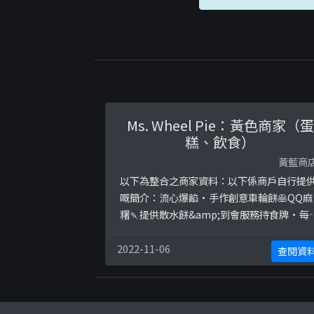
Ms. Wheel Pie：黃色商家（蛋
糕、飲食）
黃藍商
以下為整合之商家資料：以下係商戶自行提
嘅簡介：流心爆餡·手作創意車輪餅🥞QQ麻
糬🍡提供散水餅&amp;到會服務持食牌·每
新鮮製造家庭式調製·絕無添加劑嚴選世界
地優質原材料營業時間: 12:30pm~9pm (星
2022-11-06
查閱資
一休息)門巿地址: 美孚新村吉利徑19號50B7
舖 (美孚MTR Exit A 轉右行約1分鐘至小巷內
以下係相關證明貼文：