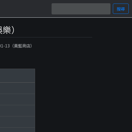
搜尋
閒娛樂）
-01-13（黃藍商店）