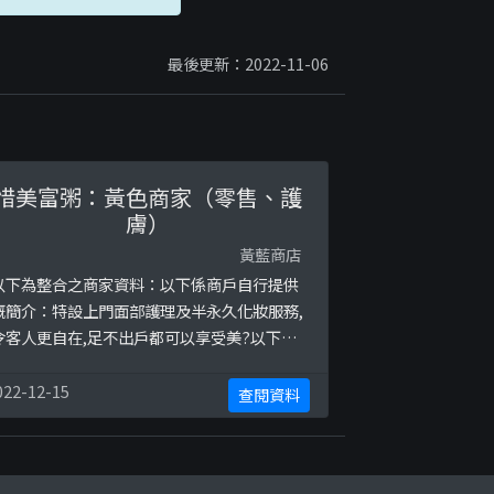
最後更新：2022-11-06
惜美富粥：黃色商家（零售、護
膚）
黃藍商店
以下為整合之商家資料：以下係商戶自行提供
嘅簡介：特設上門面部護理及半永久化妝服務,
令客人更自在,足不出戶都可以享受美?以下係
相關證明貼文：
ttps://www.facebook.com/Aphroditebe
022-12-15
查閱資料
utyhk/posts/2429519050447440https://
ww.facebook.com/Aphroditebeautyhk/
osts/2520950507970960h ...