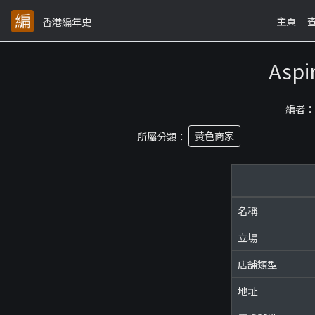
主頁
香港編年史
Asp
編者
所屬分類：
黃色商家
名稱
立場
店舖類型
地址