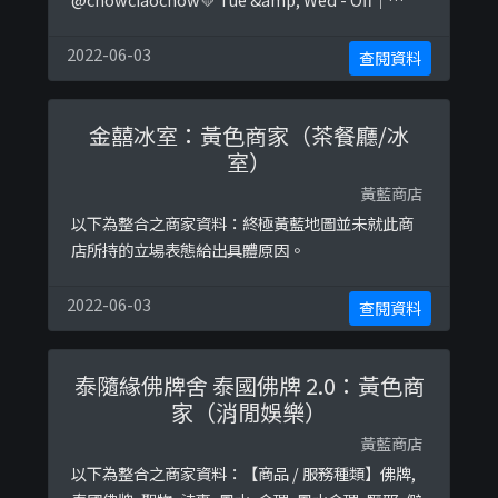
Other - 2-6:00💙 art｜cafe｜cake｜studio❤️ 1/F
302 Shanghai St.YMT以下係相關證明貼文：
2022-06-03
查閱資料
https://www.facebook.com/mumsnothome/p
os ...
金囍冰室：黃色商家（茶餐廳/冰
室）
黃藍商店
以下為整合之商家資料：終極黃藍地圖並未就此商
店所持的立場表態給出具體原因。
2022-06-03
查閱資料
泰隨緣佛牌舍 泰國佛牌 2.0：黃色商
家（消閒娛樂）
黃藍商店
以下為整合之商家資料：【商品 / 服務種類】佛牌,