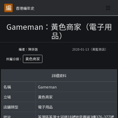
香港編年史
Gameman：黃色商家（電子用
品）
編者：陳妍茵
2020-01-13（黃藍商店）
黃色商家
所屬分類：
詳細資料
名稱
Gameman
立場
黃色商家
店舖類型
電子用品
地址
荃灣區荃灣大河道18號地皇廣場3樓376-377號