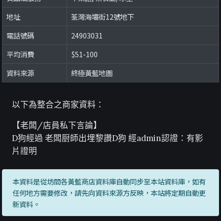
地址
荃灣海壩街12號地下
電話號碼
24903031
平均消費
$51-100
資料來源
終極黃藍地圖
以下為整合之商家資料：
【老闆/店員私下言論】
D狗經過 老闆厨師出埋黎讚D狗 經admin認證：有影
片證明
本資料是從坊間各黃藍商店資料庫自動同步至本站資料庫，如有
任何地方需要修改，請先向資料來源方反映，本站將定期自動更
新資料。