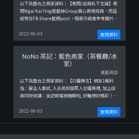
以下為整合之商家資料：【老闆/店員私下言論】老
闆Ngai Kai Ying是藍絲Group真心救港成員，而且
經常在FB Share藍媒post，唱衰示威者參考圖片：
https://ibb.co/NNDphKfhttps://ibb.co/5rG2r4
Mhttps://ibb.co/kcDzfzxhttps://ibb.co/7j4R9L
2022-06-03
查閱資料
N
NoNo 茶記：藍色商家（茶餐廳/冰
室）
黃藍商店
以下為整合之商家資料：【只屬傳言】網友1報料
指：屋企人要試, 入去見到個死人台播喪禮, 加上店
員同呀叔講：坐近啲電視機睇啦, 好難得好精彩！聽
完已經反胃, 無下次！ 網友2報料指：係對面食野 聽
到nono老闆勁燥底 話「比我聽光復香港 時代革命
2022-06-03
查閱資料
實打佢」資料來源：http://bit.do/fwTjj