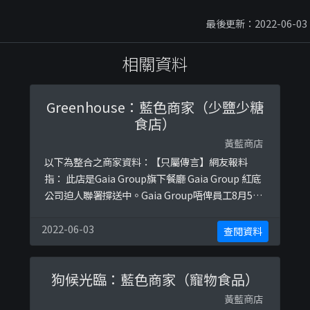
最後更新：2022-06-03
相關資料
Greenhouse：藍色商家（少鹽少糖
食店）
黃藍商店
以下為整合之商家資料：【只屬傳言】網友報料
指： 此店是Gaia Group旗下餐廳 Gaia Group 紅底
公司迫人聯署撐送中。Gaia Group唔俾員工8月5請
假罷工, 雖然事後發聲明指申請已被批准, 但間接證
明發生過此事資料來源：
2022-06-03
查閱資料
https://lihkg.com/thread/1406273/page/1
狗候光臨：藍色商家（寵物食品）
黃藍商店