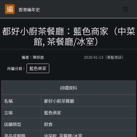
香港編年史
都好小廚茶餐廳：藍色商家（中菜
館, 茶餐廳/冰室）
編者：陳妍茵
2020-01-13（黃藍商店）
藍色商家
所屬分類：
詳細資料
名稱
都好小廚茶餐廳
立場
藍色商家
店舖類型
飲食
貨品或服務
中菜館, 茶餐廳/冰室