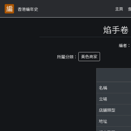
主頁
香港編年史
焰手卷
編者
所屬分類：
黃色商家
名稱
立場
店舖類型
地址