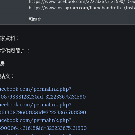
https://www.facebook.com/322233675131590/（F
https://www.instagram.com/flamehandroll/（Ins
和你查
家資料：
提供嘅簡介：
身
貼文：
acebook.com/permalink.php?
2087988812823&id=322233675131590
acebook.com/permalink.php?
0613087960313&id=322233675131590
acebook.com/permalink.php?
5900064431615&id=322233675131590