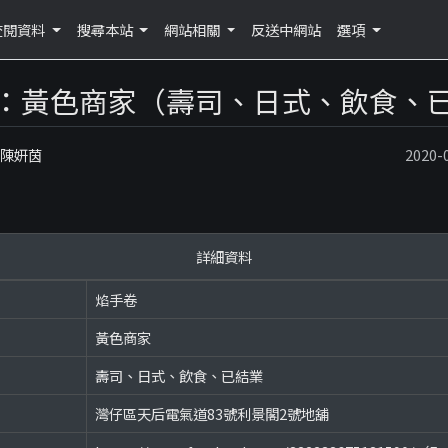
查閱資料
搜尋本站
網站相關
反送中網站
選項
：黃色商家（壽司、日式、飲食、
：陳妍茵
2020
詳細資料
焰手卷
黃色商家
壽司、日式、飲食、已結業
灣仔區天后電氣道83號利景閣2號地舖