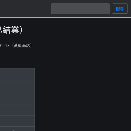
搜尋
已結業）
-01-13（黃藍商店）