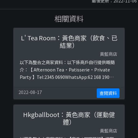
最後更新：2022-11-06
相關資料
L' Tea Room：黃色商家（飲食、已
結業）
黃藍商店
以下為整合之商家資料：以下係商戶自行提供嘅簡
介：【 Afternoon Tea·Patisserie·Private
Party 】Tel:2345 0690WhatsApp:62 168 190香港
尖沙咀宜昌街6號2樓【下午茶震撼優惠】每位$98
起☕️【下午茶主題】粉紅巴黎鐵塔 / 三層架英式下午
2022-08-17
查閱資料
茶以下係相關證明貼文：
https://www.facebook.com/ltearoom2014/p ...
Hkgballboot：黃色商家（運動健
體）
黃藍商店