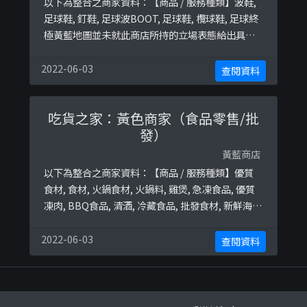
以下為整合之商家資料：【商品 / 服務種類】波鞋,
足球鞋, 釘鞋, 足球波BOOT, 足球鞋, 欖球鞋, 足球終
極黃藍地圖並未就此商店所持的立場表態給出具體
原因。
2022-06-03
查閱資料
吃貨之家：黃色商家（食品零售/批
發）
黃藍商店
以下為整合之商家資料：【商品 / 服務種類】優質
食材, 食材, 火鍋食材, 火鍋料, 雞煲, 急凍食品, 優質
凍肉, BBQ食品, 清酒, 冷藏食品, 批發食材, 新鮮海
鮮, 海鮮, 牛肉, 牛肩, 長腳蟹, 盆菜終極黃藍地圖並未
就此商店所持的立場表態給出具體原因。
2022-06-03
查閱資料