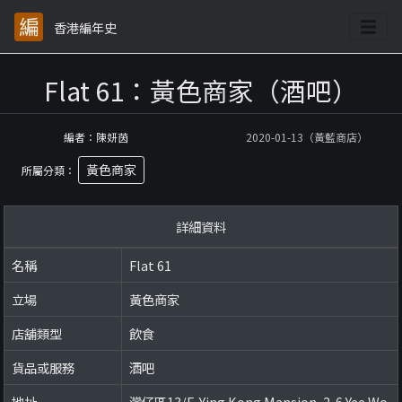
香港編年史
Flat 61：黃色商家（酒吧）
編者：陳妍茵
2020-01-13（黃藍商店）
黃色商家
所屬分類：
詳細資料
名稱
Flat 61
立場
黃色商家
店舖類型
飲食
貨品或服務
酒吧
地址
灣仔區13/F, Ying Kong Mansion, 2-6 Yee Wo