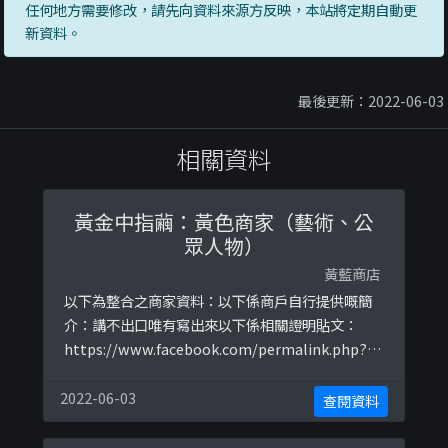
任何地方需要修改，請先向資料來源方反映，本站將定期自動更
新資料。
最後更新：2022-06-03
相關資料
黃金中指繭：黃色商家（藝術、公
眾人物）
黃藍商店
以下為整合之商家資料：以下係商戶自行提供嘅簡
介：講不出口唯有寫出來以下係相關證明貼文：
https://www.facebook.com/permalink.php?
story_fbid=111324137004264&amp;id=106892
800780731https://www.facebook.com/permal
2022-06-03
查閱資料
ink.php?story_fbid=115054463297898&amp ...