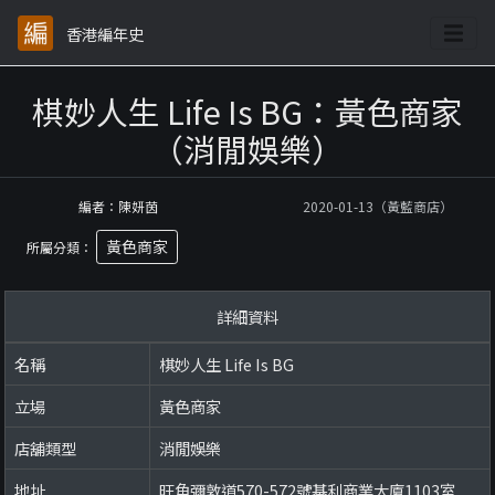
香港編年史
棋妙人生 Life Is BG：黃色商家
（消閒娛樂）
編者：陳妍茵
2020-01-13（黃藍商店）
黃色商家
所屬分類：
詳細資料
名稱
棋妙人生 Life Is BG
立場
黃色商家
店舖類型
消閒娛樂
地址
旺角彌敦道570-572號基利商業大廈1103室