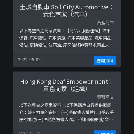
土城自動車 Soil City Automotive：
黃色商家（汽車）
黃藍商店
以下為整合之商家資料：【商品 / 服務種類】汽車
保養, 汽車護理, 汽車清潔, 汽車美容產品, 洗車用品,
偈油, 更換偈油, 波箱油, 尾牙油終極黃藍地圖並未就
此商店所持的立場表態給出具體原因。
2022-06-03
查閱資料
Hong Kong Deaf Empowerment：
黃色商家（組織）
黃藍商店
以下為整合之商家資料：以下係商戶自行提供嘅簡
介：聾人力量的宗旨：(一)爭取聾人權益(二)爭取手
語的地位(三)團結各方聾人?以下係相關證明貼文：
https://www.facebook.com/HK.Deaf.Empower
ment/posts/2769719786436111/https://www.
2023-01-22