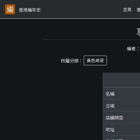
主頁
香港編年史
編者
所屬分類：
黃色商家
名稱
立場
店舖類型
地址