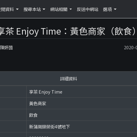
查閱資料
搜尋本站
網站相關
反送中網站
選項
享茶 Enjoy Time：黃色商家（飲食
：陳妍茵
2020
詳細資料
享茶 Enjoy Time
黃色商家
飲食
新蒲崗錦榮街4號地下