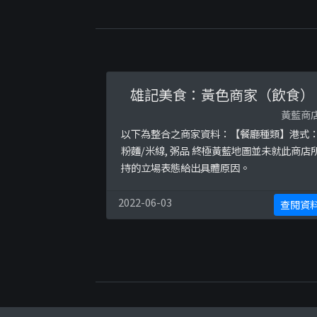
雄記美食：黃色商家（飲食）
黃藍商
以下為整合之商家資料：【餐廳種類】港式
粉麵/米線, 粥品 終極黃藍地圖並未就此商店
持的立場表態給出具體原因。
2022-06-03
查閱資