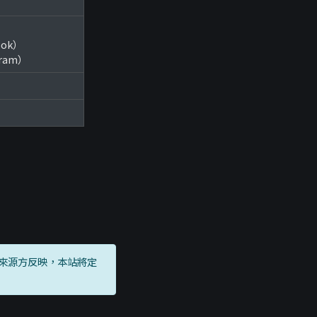
ook）
gram）
來源方反映，本站將定