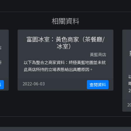
相關資料
富園冰室：黃色商家（茶餐廳/
冰室）
店
黃藍商店
：
所
以下為整合之商家資料：終極黃藍地圖並未就
此商店所持的立場表態給出具體原因。
2022-06-03
料
查閱資料
2
h