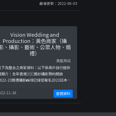
最後更新：2022-06-03
Vision Wedding and
Production：黃色商家（攝
影、攝影、藝術、公眾人物、婚
禮）
黃藍商店
以下為整合之商家資料：以下係商戶自行提供
嘅簡介：全年香港🇭🇰婚紗攝影預約開放
2022-23婚禮攝影📸現已接受報名2023日本婚
紗攝影Tour#visionwedding_hkpw 香港婚
紗作品#visionwedding_hkbd 香港婚禮作品
022-11-26
查閱資料
#visionwedding_jpw 日本婚紗作品以下係相
關證明貼文：
ttps://www.facebook.com/VisionWeddi