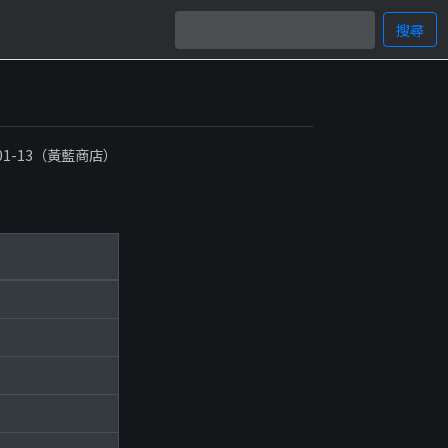
搜尋
）
-01-13（黃藍商店）