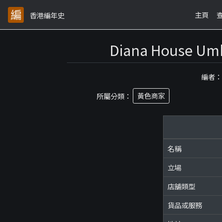
主頁
香港編年史
Diana Hous
編者
所屬分類：
黃色商家
名稱
立場
店舖類型
貨品或服務