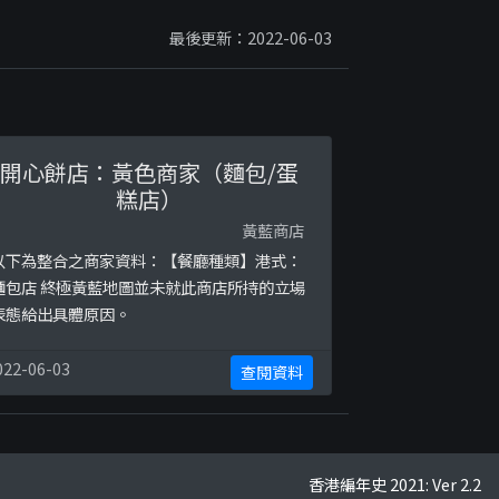
最後更新：2022-06-03
開心餅店：黃色商家（麵包/蛋
糕店）
黃藍商店
以下為整合之商家資料：【餐廳種類】港式：
麵包店 終極黃藍地圖並未就此商店所持的立場
表態給出具體原因。
022-06-03
查閱資料
香港編年史 2021: Ver 2.2