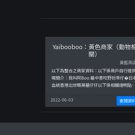
Yaibooboo：黃色商家（動物
關）
黃藍商
以下為整合之商家資料：以下係商戶自行提
嘅簡介：我叫阿Boo 最中意咬野扮乖仔�日
血統香港出世嘅哥基仔仔以下係相關證明貼
文：
https://www.facebook.com/corgibbboo
2022-06-03
查閱資
posts/1695039663965295