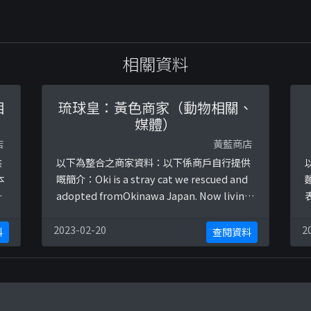
相關資料
相
琉球皇：黃色商家（動物相關、
媒體）
店
黃藍商店
供
以下為整合之商家資料：以下係商戶自行提供
本
嘅簡介：Oki is a stray cat we rescued and
adopted fromOkinawa Japan. Now living
happily in Hong Kong with Nala (stray
/
from Hong Kong ) and Nago (stray from
2023-02-20
2
料
查閱資料
Okinawa Japan)大家記得加埋本喵嘅Faceb ...