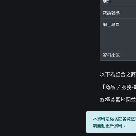
地址
電話號碼
網上專頁
資料來源
以下為整合之商
【商品 / 服務種
終極黃藍地圖並
本資料是從坊間各黃藍
期自動更新資料。