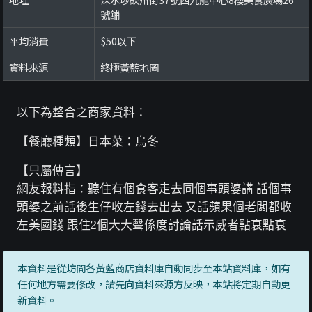
號舖
平均消費
$50以下
資料來源
終極黃藍地圖
以下為整合之商家資料：
【餐廳種類】日本菜：烏冬
【只屬傳言】
網友報料指：聽住有個食客走去同個事頭婆講 話個事
頭婆之前話後生仔收左錢去出去 又話蘋果個老闆都收
左美國錢 跟住2個大大聲係度討論話示威者點衰點衰
本資料是從坊間各黃藍商店資料庫自動同步至本站資料庫，如有
任何地方需要修改，請先向資料來源方反映，本站將定期自動更
新資料。