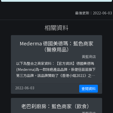
最後更新：2022-06-03
相關資料
Mederma 德國美德瑪：藍色商家
（醫療用品）
黃藍商店
以下為整合之商家資料：【官方資訊】德國美德瑪
(Mederma)為一款除疤產品品牌，係健倍苗苗旗下
第三方品牌，該品牌贊助了《香港小姐2021》之活
動，因此被抵制TVB戰線(sayno4tvb)視為藍色商
戶。參考圖片：https://ibb.co/1qNFMyg
2022-06-03
查閱資料
老巴刹廚房：藍色商家（飲食）