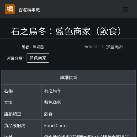
香港編年史
石之烏冬：藍色商家（飲食）
編者：陳妍茵
2020-01-13（黃藍商店）
藍色商家
所屬分類：
詳細資料
名稱
石之烏冬
立場
藍色商家
店舖類型
飲食
貨品或服務
Food Court
地址
深水埗欽州街37號西九龍中心8樓美食廣場26