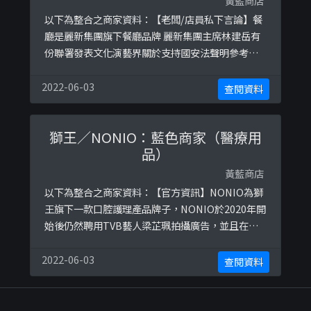
黃藍商店
以下為整合之商家資料：【老闆/店員私下言論】餐
廳是麗新集團旗下餐廳品牌 麗新集團主席林建岳有
份聯署發表文化演藝界關於支持國安法聲明參考圖
片：
https://ibb.co/CbVRLK3https://ibb.co/RbBvhv
2022-06-03
查閱資料
khttps://ibb.co/HNc1L0b
獅王／NONIO：藍色商家（醫療用
品）
黃藍商店
以下為整合之商家資料：【官方資訊】NONIO為獅
王旗下一款口腔護理產品牌子，NONIO於2020年開
始後仍然聘用TVB藝人梁芷珮拍攝廣告，並且在
TVB長期播放。參考圖片：
https://ibb.co/MRn3vZR
2022-06-03
查閱資料