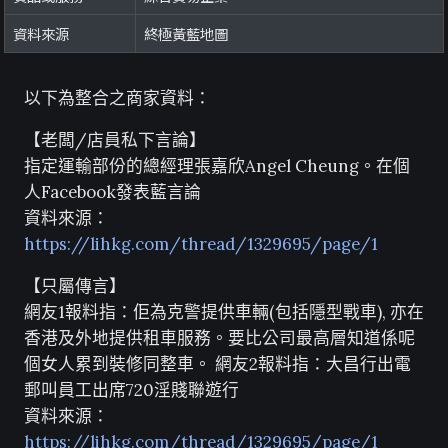
資料來源
終極黃藍地圖
以下為整合之商家資料：
【老闆/店員私下言論】
指定運輸部份的總經理張嘉欣Angel Cheung。在個
人Facebook發表藍言論
資料來源：
https://lihkg.com/thread/1329695/page/1
【只屬傳言】
網友1報料指：佢為克警提供車輛(包括隱型戰車), 亦在
香港及外地提供租車服務。要比公司最高層知道係呢
個女人累到裝修同整車。 網友2報料指：大昌行出電
郵叫員工出席720淫賤聯遊行
資料來源：
https://lihkg.com/thread/1329695/page/1