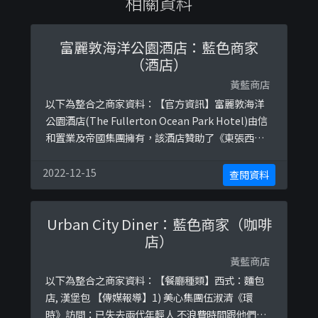
相關資料
富麗敦海洋公園酒店：藍色商家
（酒店）
黃藍商店
以下為整合之商家資料：【官方資訊】富麗敦海洋
公園酒店(The Fullerton Ocean Park Hotel)由信
和置業及帝國集團擁有，該酒店贊助了《東張西
望》、《香港小姐2022》。參考圖片：
https://ibb.co/93kyFg8https://ibb.co/VtcS1T4
2022-12-15
查閱資料
Urban City Diner：藍色商家（咖啡
店）
黃藍商店
以下為整合之商家資料：【餐廳種類】西式：麵包
店, 漢堡包 【傳媒報導】1) 美心集團伍淑清《環
時》訪問：已失去兩代年輕人 不浪費時間跟他們說