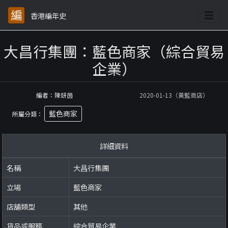
香港編年史
大昌行集團：藍色商家（綜合貿易
企業）
編者：陳妍茵
2020-01-13（黃藍商店）
藍色商家
所屬分類：
詳細資料
名稱
大昌行集團
立場
藍色商家
店舖類型
其他
貨品或服務
綜合貿易企業