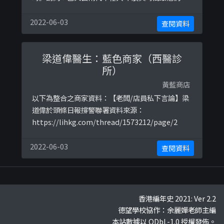
什麼 2)資料來源：
http://bit.do/frpKAhttp://bit.do/frpK5http://
2022-06-03
查閱資料
bit.do/frpLRhttps://hk.finance.appledaily.com
/finance/realtime/article/2018 ...
梁道偉醫生：藍色商家（西醫診
所）
黃藍商店
以下為整合之商家資料：【老闆/店員私下言論】梁
道偉於頭條日報撐警聯署資料來源：
https://lihkg.com/thread/1573212/page/2
2022-06-03
查閱資料
香港編年史 2021: Ver 2.2
德望學校協作：余麗嬋老師主編
本站數據以 ODbL-1.0 授權發佈。