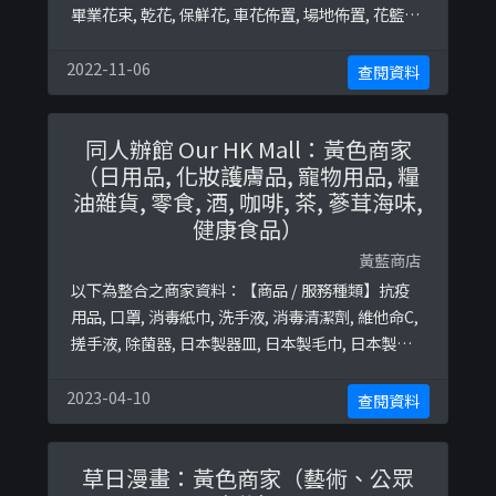
畢業花束, 乾花, 保鮮花, 車花佈置, 場地佈置, 花籃終
極黃藍地圖並未就此商店所持的立場表態給出具體
原因。＊＊＊和你查＊＊＊以下係商戶自行提供嘅
2022-11-06
查閱資料
簡介：Floral design | Wedding &amp; event
decoration |Hong KongFacebook pag ...
同人辦館 Our HK Mall：黃色商家
（日用品, 化妝護膚品, 寵物用品, 糧
油雜貨, 零食, 酒, 咖啡, 茶, 蔘茸海味,
健康食品）
黃藍商店
以下為整合之商家資料：【商品 / 服務種類】抗疫
用品, 口罩, 消毒紙巾, 洗手液, 消毒清潔劑, 維他命C,
搓手液, 除菌器, 日本製器皿, 日本製毛巾, 日本製刀,
果仁醬, 手工啤, 新鮮烘焙馬卡龍, 法國製便當盒, 掛
耳式咖啡包, 保濕乳液, 洗面啫喱, 鬚後水, 剃鬚膏, 本
2023-04-10
查閱資料
地手工啤, 台灣手信, 麻辣醬, XO醬, 薑黃粉, 薑茶包,
薑潔面泡, 薑面膜, 薑皂液, 茶包, 手工氈酒 ...
草日漫畫：黃色商家（藝術、公眾