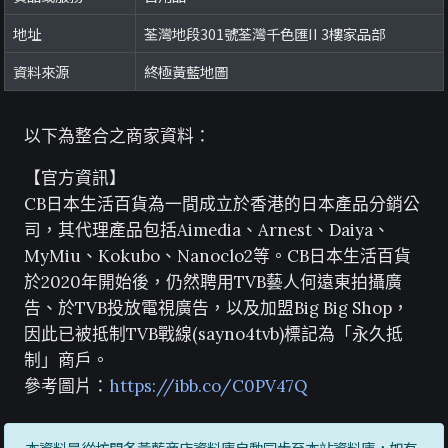
地址
荃灣地段301號荃灣千色匯II 3樓家品部
資料來源
終極黃藍地圖
以下為整合之商家資料：
【官方資訊】
CB日本生活百貨為一間成立於香港的日本產品分銷公
司，其代理產品包括Aimedia、Arnest、Daiya、
MyMiu、Kokubo、Nanoclo2等。CB日本生活百貨
於2020年開始後，仍然聘用TVB藝人何遠東拍攝廣
告、於TVB投放電視廣告，以及加盟Big Big Shop，
因此已被抵制TVB戰線(sayno4tvb)標記為「永久抵
制」商戶。
參考圖片：
https://ibb.co/C0PV47Q
本資料是從坊間各黃藍商店資料庫自動同步至本站資料庫，如有