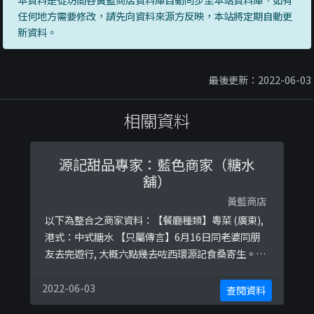
任何地方需要修改，請先向資料來源方反映，本站將定期自動更
新資料。
最後更新：2022-06-03
相關資料
源記甜品專家：藍色商家（糖水
舖）
黃藍商店
以下為整合之商家資料：【餐廳種類】粵菜 (廣東),
港式：中式糖水 【只屬傳言】6月16日同老婆同朋
友去完遊行, 大概六點幾去咗西環源記食桑寄生。有
伙計問我哋係咪尋日有人跌咗落嚟。咁我哋盡所知
解釋, 咁有一貌似老闆(?) 、成頭白髮嘅阿叔話 「咁
2022-06-03
查閱資料
佢一定係想威啦」 面對咁涼薄嘅言論, 我哋只係問