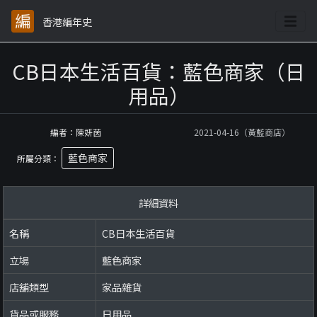
香港編年史
CB日本生活百貨：藍色商家（日
用品）
編者：陳妍茵
2021-04-16（黃藍商店）
藍色商家
所屬分類：
詳細資料
名稱
CB日本生活百貨
立場
藍色商家
店舖類型
家品雜貨
貨品或服務
日用品