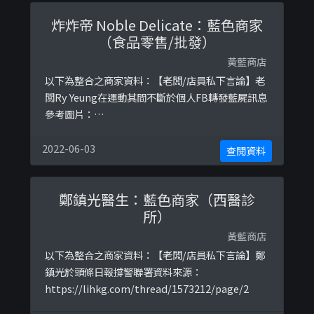
「咁一係我哋俾錢你, 你爬上去危坐呀？」之後佢仲
炸炸帝 Noble Delicate：藍色商家
可以回應我哋：「得架！你俾幾多錢先？」 點解可
（食品零售/批發）
以有人咁冷血 ...
黃藍商店
以下為整合之商家資料：【老闆/店員私下言論】老
闆Ry Yeung在運動其間不斷於個人FB轉發藍屍訊息
參考圖片：
https://drive.google.com/file/d/1MCfXmb3uK
Qe0eHzAnhxMecPCPwvUDuzz/viewhttps://dri
2022-06-03
查閱資料
ve.google.com/file/d/1aCD10GbAOp-
s23JsXSsGZzf_S4Midx2P/viewhttps ...
鄭鎮光醫生：藍色商家（西醫診
所）
黃藍商店
以下為整合之商家資料：【老闆/店員私下言論】鄭
鎮光於頭條日報撐警聯署資料來源：
https://lihkg.com/thread/1573212/page/2