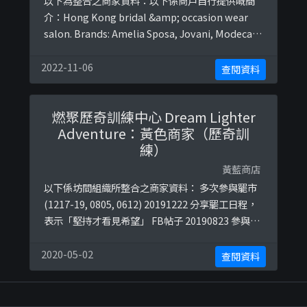
以下為整合之商家資料：以下係商戶自行提供嘅簡
介：Hong Kong bridal &amp; occasion wear
salon. Brands: Amelia Sposa, Jovani, Modeca,
Maggie Sottero, Macduggal, Olympia Sposa,
Sottero &amp; Midgley以下係相關證明貼文：
2022-11-06
查閱資料
https://www.facebook. ...
燃聚歷奇訓練中心 Dream Lighter
Adventure：黃色商家（歷奇訓
練）
黃藍商店
以下係坊間組織所整合之商家資料： 多次參與罷市
(1217-19, 0805, 0612) 20191222 分享罷工日程，
表示「堅持才看見希望」 FB帖子 20190823 參與
eye4hk FB帖子 20190803 分享歷奇教練反送中聲
明 FB帖子 以下係更多相關參考圖片：
2020-05-02
查閱資料