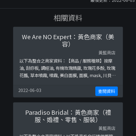
相關資料
We Are NO Expert：黃色商家（美
容）
黃藍商店
以下為整合之商家資料：【商品 / 服務種類】按摩
油, 刮痧板, 調經油, 有機玫瑰精露, 玫瑰花多酚, 玫瑰
花醬, 草本噴霧, 噴霧, 美白面膜, ​​面膜, ​​mask, 川貝陳
皮燉檸檬, 雪燕, 雪蓮子, 桃膠, 蘋果醋, 衛生棉, M巾,
面部護理, 面部療程, 花露終極黃藍地圖並未就此商
2022-06-03
查閱資料
店所持的立場表態給出具體原因。
Paradiso Bridal：黃色商家（禮
服、婚禮、零售、服裝）
黃藍商店