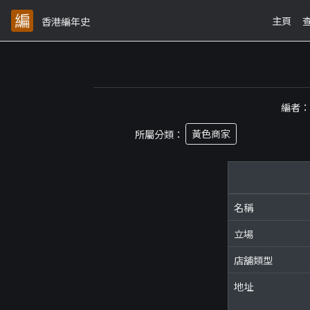
主頁
香港編年史
編者
所屬分類：
黃色商家
名稱
立場
店舖類型
地址