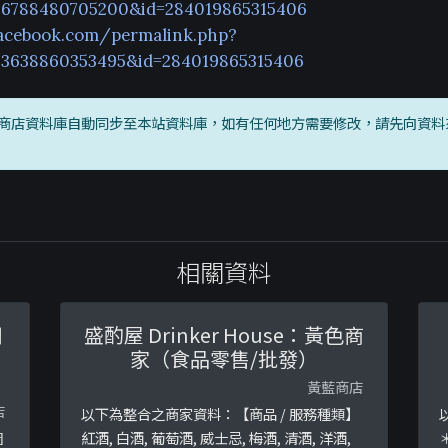
396788480705200&id=284019865315406
acebook.com/permalink.php?
433638860353495&id=284019865315406
商店資料庫自動同步至本站資料庫，如有任何地方需要修改，請先向資料
相關資料
用
盛酌屋 Drinker House：黃色商
音
家（食品零售/批發）
黃藍商店
店
以下為整合之商家資料：【商品 / 服務種類】
圖
紅酒, 白酒, 葡萄酒, 威士忌, 梅酒, 清酒, 洋酒,