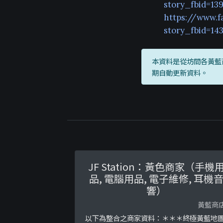
story_fbid=1
https://www.f
story_fbid=1
本資料是從坊間各黃藍
期自動更新資料。
JF Station：黃色商家（手機
品, 電腦用品, 電子維修, 耳機
響）
黃藍商
以下為整合之商家資料：＊＊＊終極黃藍地