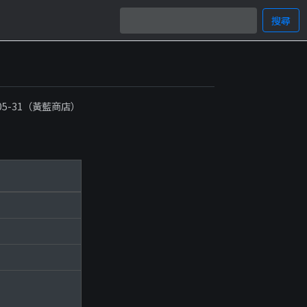
搜尋
-05-31（黃藍商店）