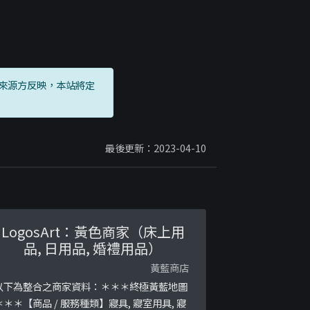
來源方反映，本站將定
最後更新：2023-04-10
LogosArt：黃色商家（床上用
品, 日用品, 婚禮用品）
黃藍商店
以下為整合之商家資料：＊＊＊終極黃藍地圖
＊＊＊【商品 / 服務種類】寢具, 寢室用具, 寢