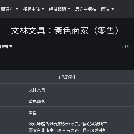
查閱資料
搜尋本站
網站相關
反送中網站
選項
文林文具：黃色商家（零售）
：陳妍茵
2020
詳細資料
文林文具
黃色商家
零售
深水埗區香港九龍深水埗元州街65A號地下
臺灣台北市中山區南京東路三段219號9樓