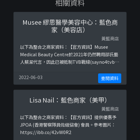
相關資料
Musee 繆思醫學美容中心：藍色商
家（美容店）
黃藍商店
以下為整合之商家資料：【官方資訊】Musee
Medical Beauty Centre於2021年仍然聘用邵氏藝
人蔡潔代言，因此已被抵制TVB戰線(sayno4tvb)
標記為「永久抵制」商戶。 參考圖片：
https://ibb.co/b2Dv8QB
2022-06-03
查閱資料
Lisa Nail：藍色商家（美甲）
黃藍商店
以下為整合之商家資料：【官方資訊】提供優惠予
JPOA (香港警察隊員佐級協會) 會員。參考圖片：
https://ibb.co/42vW0R2