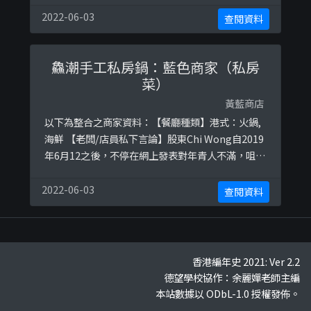
2022-06-03
查閱資料
鱻潮手工私房鍋：藍色商家（私房
菜）
黃藍商店
以下為整合之商家資料：【餐廳種類】港式：火鍋,
海鮮 【老闆/店員私下言論】股東Chi Wong自2019
年6月12之後，不停在網上發表對年青人不滿，咀咒
示威者，亦經常和藍屍朋友係網上攻擊不同政見既
人，而該食店會搵無線宣傳。參考圖片：
2022-06-03
查閱資料
https://ibb.co/xqXhyVDhttps://ibb.co/vZk9Xnx
https://ibb.co/FJjj75q
香港編年史 2021: Ver 2.2
德望學校協作：余麗嬋老師主編
本站數據以 ODbL-1.0 授權發佈。