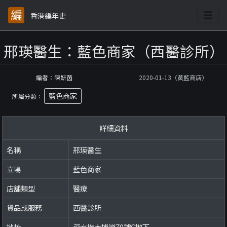
香港編年史
邢瑛醫生：藍色商家（西醫診所）
編者：陳妍茵
2020-01-13（黃藍商店）
藍色商家
所屬分類：
詳細資料
名稱
邢瑛醫生
立場
藍色商家
店舖類型
醫療
貨品或服務
西醫診所
地址
深水埗大埔道70號C地下